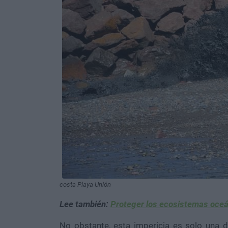
costa Playa Unión
Lee también:
Proteger los ecosistemas oceán
No obstante, esta impericia es solo una d