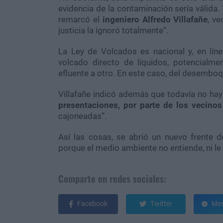
evidencia de la contaminación sería válida.
remarcó el
ingeniero Alfredo Villafañe
, v
justicia la ignoró totalmente”.
La Ley de Volcados es nacional y, en líne
volcado directo de líquidos, potencialme
efluente a otro. En este caso, del desemboqu
Villafañe indicó además que todavía no hay
presentaciones, por parte de los vecino
cajoneadas”.
Así las cosas, se abrió un nuevo frente d
porque el medio ambiente no entiende, ni le 
Comparte en redes sociales:
Facebook
Twitter
Mes