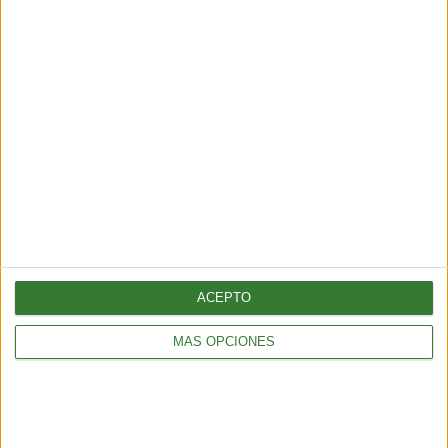
Récord histórico de sargazo
golpea al Caribe y al golfo de
México
Cargando...
ACEPTO
MÁS OPCIONES