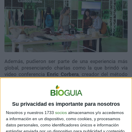
Además, pudieron ser parte de una experiencia más
global, presenciando charlas como la que brindó vía
video conferencia
Enric Corbera
, creador del método
de la Bioneuroemoción®; practicando
yoga en el
espacio Bienestar
; o paseando por el
patio
gastronómico
disfrutando de propuestas sanas y
deliciosas.
Su privacidad es importante para nosotros
Nosotros y nuestros 1733
socios
almacenamos y/o accedemos
a información en un dispositivo, como cookies, y procesamos
datos personales, como identificadores únicos e información
estándar enviada por un dispositivo para publicidad y contenido