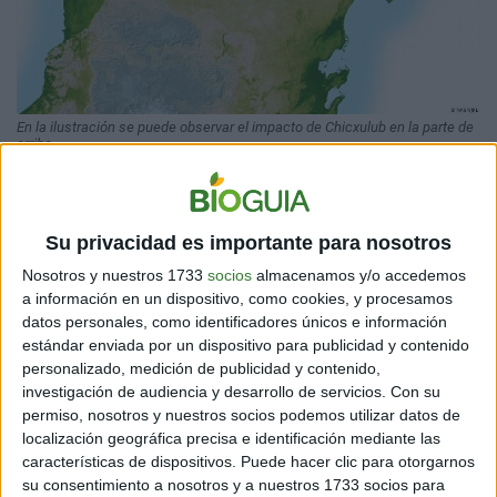
En la ilustración se puede observar el impacto de Chicxulub en la parte de
arriba.
CARACTERÍSTICAS DEL CRÁTER NADIR
Su privacidad es importante para nosotros
Los responsables de la investigación estiman que, si
Nosotros y nuestros 1733
socios
almacenamos y/o accedemos
bien el asteroide era más pequeño que el de Chicxulub,
a información en un dispositivo, como cookies, y procesamos
este cuerpo rocoso habría tenido un poco más de
400
datos personales, como identificadores únicos e información
metros de ancho
y su impacto habría provocado un
estándar enviada por un dispositivo para publicidad y contenido
terremoto de magnitud 7 en la escala de Richter y
personalizado, medición de publicidad y contenido,
tsunamis de cientos de metros de altura.
investigación de audiencia y desarrollo de servicios.
Con su
permiso, nosotros y nuestros socios podemos utilizar datos de
localización geográfica precisa e identificación mediante las
características de dispositivos. Puede hacer clic para otorgarnos
su consentimiento a nosotros y a nuestros 1733 socios para