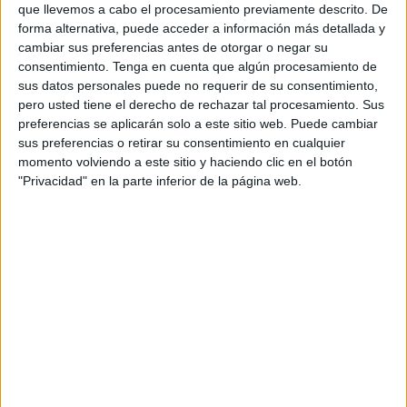
que llevemos a cabo el procesamiento previamente descrito. De
forma alternativa, puede acceder a información más detallada y
cambiar sus preferencias antes de otorgar o negar su
consentimiento.
Tenga en cuenta que algún procesamiento de
sus datos personales puede no requerir de su consentimiento,
pero usted tiene el derecho de rechazar tal procesamiento. Sus
preferencias se aplicarán solo a este sitio web. Puede cambiar
sus preferencias o retirar su consentimiento en cualquier
momento volviendo a este sitio y haciendo clic en el botón
Con estos antecedentes, los científicos analizaron las
"Privacidad" en la parte inferior de la página web.
capas geológicas adyacentes al Cráter Nadir de
estudios anteriores y calcularon que esta estructura se
formó al final del periodo Cretácico, es decir, hace 66
millones de años, una época similar a la de Chicxulub.
NO TODOS ESTÁN DE ACUERDO CON LA IDEA
Hasta ahora, en la Tierra se han descubierto casi 200
cráteres producidos por el impacto de una roca
espacial. La dificultad está en determinar cuándo