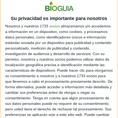
revés.
Su privacidad es importante para nosotros
“Esta imagen significa mucho para mí porque
actualmente
la población de orangután se está
Nosotros y nuestros 1733
socios
almacenamos y/o accedemos
a información en un dispositivo, como cookies, y procesamos
reduciendo a un ritmo alarmante
”
, dijo el fotógrafo.
datos personales, como identificadores únicos e información
estándar enviada por un dispositivo para publicidad y contenido
También explica que
“Los árboles de más de
1.000
personalizado, medición de publicidad y contenido,
años
, que son un activo importante para nuestro planeta,
investigación de audiencia y desarrollo de servicios.
Con su
se están talando para la plantación de aceite de palma
.
permiso, nosotros y nuestros socios podemos utilizar datos de
Como humanos, tenemos muchas opciones
localización geográfica precisa e identificación mediante las
alternativas para reemplazar el aceite, pero los
características de dispositivos. Puede hacer clic para otorgarnos
orangutanes no tienen otra opción que perder su
su consentimiento a nosotros y a nuestros 1733 socios para
hogar”.
que llevemos a cabo el procesamiento previamente descrito. De
forma alternativa, puede acceder a información más detallada y
El segundo lugar de
Comportamiento Animal
se lo
cambiar sus preferencias antes de otorgar o negar su
llevó la fotografía
Fish Caught by Surprise
, de
Johan
consentimiento.
Tenga en cuenta que algún procesamiento de
Wandrag.
sus datos personales puede no requerir de su consentimiento,
pero usted tiene el derecho de rechazar tal procesamiento. Sus
preferencias se aplicarán solo a este sitio web. Puede cambiar