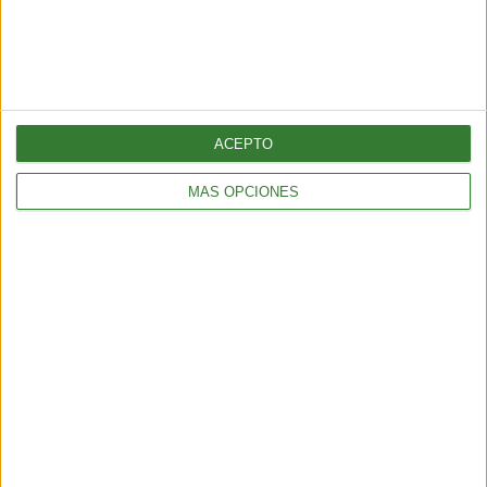
amenaza: ¿por qué cada vez hay más fuegos extremos?
5 min
| 2026-07-28 13:00
ACEPTO
MÁS OPCIONES
AMBIENTE
¿Es posible convertir la noche en día? El polémico proyecto que
busca iluminar la Tierra desde el espacio
6 min
| 2026-07-25 13:00