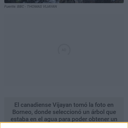
Fuente: BBC - THOMAS VIJAYAN
El canadiense Vijayan tomó la foto en
Borneo, donde seleccionó un árbol que
estaba en el agua para poder obtener un
buen reflejo del cielo y crear el efecto al