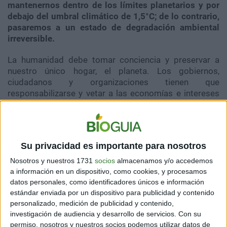
mantenernos dentro de los límites planetarios y por
debajo del umbral climático de 1,5°C; de lo contrario,
pasaremos a un estado de degradación ambiental
irreversible.
La humanidad debe tomar conciencia y preservar a
nuestro único hogar, el planeta. Los gobiernos,
ciudadanos y organizaciones tienen que
responsabilizarse y vetar a las economías e intereses
que atentan contra la conservación.
Varios países están actuando, pero necesitamos ser
más.
Su privacidad es importante para nosotros
Te puede interesar:
Educar a las infancias partiendo
Nosotros y nuestros 1731
socios
almacenamos y/o accedemos
de la empatía por los animales y el bienestar del
a información en un dispositivo, como cookies, y procesamos
planeta
datos personales, como identificadores únicos e información
estándar enviada por un dispositivo para publicidad y contenido
personalizado, medición de publicidad y contenido,
investigación de audiencia y desarrollo de servicios.
Con su
permiso, nosotros y nuestros socios podemos utilizar datos de