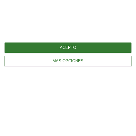
ACEPTO
MÁS OPCIONES
AMBIENTE
¿Es posible convertir la noche en día? El polémico proyecto que
busca iluminar la Tierra desde el espacio
6 min
| 2026-07-25 13:00