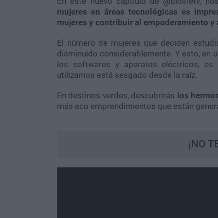
En este nuevo capítulo de @biolifetv, no
mujeres en áreas tecnológicas es impre
mujeres y contribuir al empoderamiento y 
El número de mujeres que deciden estudiar
disminuido considerablemente. Y esto, en 
los softwares y aparatos eléctricos, e
utilizamos está sesgado desde la raíz.
En destinos verdes, descubrirás
los hermos
más eco emprendimientos que están genera
¡NO T