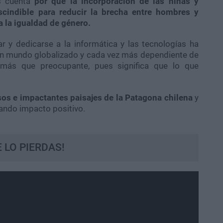
s cuenta
por qué la incorporación de las niñas y
scindible para reducir la brecha entre hombres y
a la igualdad de género.
 y dedicarse a la informática y las tecnologías ha
un mundo globalizado y cada vez más dependiente de
s más que preocupante, pues significa que lo que
os e impactantes paisajes de la Patagona chilena
y
ndo impacto positivo.
E LO PIERDAS!