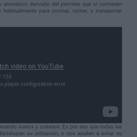
o aromático derivado del petróleo que sí contienen
n habitualmente para cocinar, comer, y transportar
minando suelos y océanos. Es por eso que todas las
isminuyan su utilización, o nos ayuden a evitar su