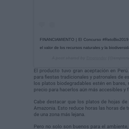
FINANCIAMIENTO | El Concurso #RetoBio2019 p
el valor de los recursos naturales y la biodiversi
A post shared by
Emprender
(@emprend
El producto tuvo gran aceptación en Perú. A
para fiestas tradicionales y patronales de e
los platos biodegradables estén en bares,
precio para hacerlos aún más accesibles y f
Cabe destacar que los platos de hojas de
Amazonia. Esto reduce horas las horas de t
de una zona más lejana.
Pero no solo son buenos para el ambiente, 