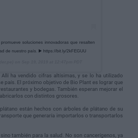
romueve soluciones innovadoras que resalten
dad de nuestro país. ▶️ https://bit.ly/2kFEGUU
er.pe) on
Sep 19, 2019 at 12:47pm PDT
llí ha vendido cifras altísimas, y se lo ha utilizado
se país. El próximo objetivo de Bio Plant es lograr que
 restaurantes y bodegas. También esperan mejorar el
abricarlos con distintos grosores.
 plátano están hechos con árboles de plátano de su
ransporte que generaría importarlos o transportarlos
sino también para la salud. No son cancerígenos, ya