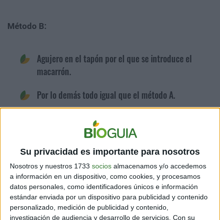
Método B:
Agujero en el tapón por el que se introduce el
macarrón.
Por lo demás todo igual que el método A.
Se utiliza más macarrón que en el método A, pero
éste se puede cambiar in situ.
Su privacidad es importante para nosotros
Para que empiece a gotear hay que succionar
siempre por el macarrón.
Nosotros y nuestros 1733
socios
almacenamos y/o accedemos
a información en un dispositivo, como cookies, y procesamos
datos personales, como identificadores únicos e información
Si por el macarrón entra un burbuja de aire esta
estándar enviada por un dispositivo para publicidad y contenido
rompe la columna de agua y la bomba deja de
personalizado, medición de publicidad y contenido,
gotear.
investigación de audiencia y desarrollo de servicios.
Con su