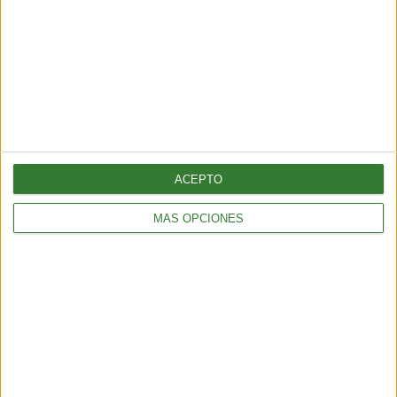
ACEPTO
MÁS OPCIONES
AMBIENTE
¿Es posible convertir la noche en día? El polémico proyecto que
busca iluminar la Tierra desde el espacio
6 min
| 2026-07-25 13:00