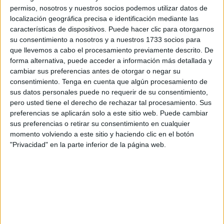
permiso, nosotros y nuestros socios podemos utilizar datos de
localización geográfica precisa e identificación mediante las
Método C:
características de dispositivos. Puede hacer clic para otorgarnos
su consentimiento a nosotros y a nuestros 1733 socios para
Hacer un agujerito en el fondo de la botella y otro
que llevemos a cabo el procesamiento previamente descrito. De
en el tapón, colocarla al lado del arbolito, de forma
forma alternativa, puede acceder a información más detallada y
cambiar sus preferencias antes de otorgar o negar su
que el chorrito caiga lo más cerca éste.
consentimiento.
Tenga en cuenta que algún procesamiento de
sus datos personales puede no requerir de su consentimiento,
Con este método se elimina el macarrón; el gran
pero usted tiene el derecho de rechazar tal procesamiento. Sus
inconveniente es que si el árbol está mal plantado
preferencias se aplicarán solo a este sitio web. Puede cambiar
es complicado guiar la gota a la base del árbol.
sus preferencias o retirar su consentimiento en cualquier
momento volviendo a este sitio y haciendo clic en el botón
"Privacidad" en la parte inferior de la página web.