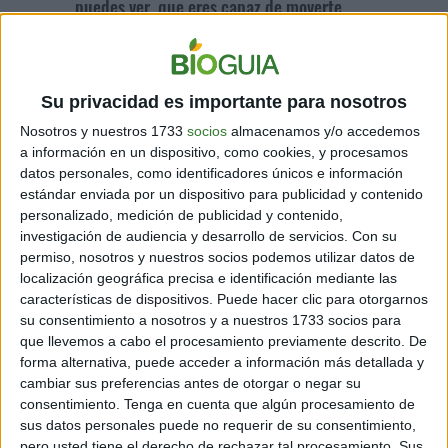
puedes ver, que eres capaz de moverte.
8. Escribe una lista con los 10 momentos más
felices de tu vida. Date cuenta que la felicidad
Su privacidad es importante para nosotros
viene de las experiencias, no de productos.
Nosotros y nuestros 1733
socios
almacenamos y/o accedemos
9. Ya no preguntes a tus seres queridos: “¿Qué tal
a información en un dispositivo, como cookies, y procesamos
datos personales, como identificadores únicos e información
el día?”. Mejor, inquiere: “¿Cuál ha sido el mejor
estándar enviada por un dispositivo para publicidad y contenido
momento de sus días?”.
personalizado, medición de publicidad y contenido,
investigación de audiencia y desarrollo de servicios.
Con su
10. Camina erguido y sonríe. El cerebro sentirá eso
permiso, nosotros y nuestros socios podemos utilizar datos de
como sensación de bienestar y generará dopamina.
localización geográfica precisa e identificación mediante las
características de dispositivos. Puede hacer clic para otorgarnos
su consentimiento a nosotros y a nuestros 1733 socios para
11. Cambiar los objetivos: deja de pensar en
que llevemos a cabo el procesamiento previamente descrito. De
sobrevivir o llegar a fin de mes o semana. Mejor,
forma alternativa, puede acceder a información más detallada y
piensa en disfrutar el mes o la semana.
cambiar sus preferencias antes de otorgar o negar su
consentimiento.
Tenga en cuenta que algún procesamiento de
12. Anota tus puntos fuertes, trata de hallar
sus datos personales puede no requerir de su consentimiento,
pero usted tiene el derecho de rechazar tal procesamiento. Sus