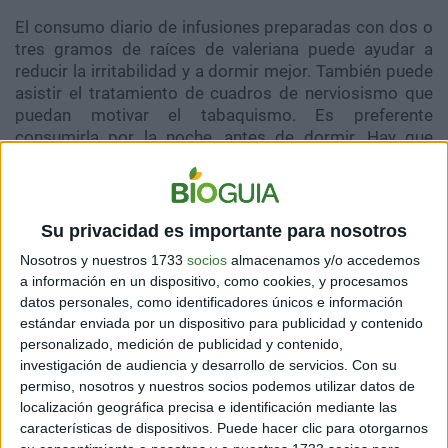
El consumo diario de infusiones preparadas con dos o
tres gramos de raíces de valeriana puede ayudar a
reducir la irritabilidad y a dormir mejor. También puede
asistir el tratamiento de cuadros de nerviosismo que
puedan motivar el tabaquismo. Es preferente
consumirla por la noche, antes de dormir. Hay que
cuidar que no afecte el intestino ni produzca dolores de
cabeza.
3. Lobelia
Su privacidad es importante para nosotros
Nosotros y nuestros 1733
socios
almacenamos y/o accedemos
a información en un dispositivo, como cookies, y procesamos
datos personales, como identificadores únicos e información
estándar enviada por un dispositivo para publicidad y contenido
personalizado, medición de publicidad y contenido,
investigación de audiencia y desarrollo de servicios.
Con su
permiso, nosotros y nuestros socios podemos utilizar datos de
localización geográfica precisa e identificación mediante las
características de dispositivos. Puede hacer clic para otorgarnos