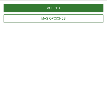
ACEPTO
MÁS OPCIONES
BIENESTAR
La proteína, mucho más que un nutriente clave para el
mantenimiento de la masa muscular
3 min
| 2026-06-01 17:00
BIENESTAR
¿Cómo elegir una opción eficiente para calefaccionar tu hogar