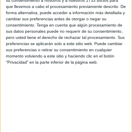
su consentimiento a nosotros y a nuestros 1733 socios para
que llevemos a cabo el procesamiento previamente descrito. De
forma alternativa, puede acceder a información más detallada y
cambiar sus preferencias antes de otorgar o negar su
consentimiento.
Tenga en cuenta que algún procesamiento de
sus datos personales puede no requerir de su consentimiento,
Esta planta suele utilizarse como ingrediente en
pero usted tiene el derecho de rechazar tal procesamiento. Sus
algunos productos para dejar de fumar, ya que tiene un
preferencias se aplicarán solo a este sitio web. Puede cambiar
compuesto muy similar al de la nicotina. Al igual que
sus preferencias o retirar su consentimiento en cualquier
ella, estimula el sistema nervioso central. Se puede
momento volviendo a este sitio y haciendo clic en el botón
consumir en infusiones según las indicaciones de un
"Privacidad" en la parte inferior de la página web.
profesional, ya que puede ser tóxica.
4. Avena
Para aquellas personas que están dejando de fumar, es
aconsejable añadir avena en su dieta diaria. Esto
ayudará a disminuir la cantidad de cigarrillos
consumida.