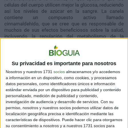
células del cuerpo utilicen mejor la glucosa, reduciendo
así los niveles de azúcar en la sangre. La canela
contiene un compuesto activo llamado
cinnamaldehído, que se cree que es responsable de
muchos de sus efectos beneficiosos sobre la salud,
incluyendo la regulación del metabolismo de la
glucosa.
El cinnamaldehído y otros compuestos polifenólicos
presentes en la canela actúan directamente sobre las
Su privacidad es importante para nosotros
vías metabólicas que regulan la insulina, facilitando una
Nosotros y nuestros 1731
socios
almacenamos y/o accedemos
mejor captación de glucosa por parte de las células y
a información en un dispositivo, como cookies, y procesamos
mejorando así el control glucémico. Además, la canela
datos personales, como identificadores únicos e información
ha mostrado efectos positivos en la reducción de los
estándar enviada por un dispositivo para publicidad y contenido
niveles de colesterol LDL (el "malo") y triglicéridos, lo
personalizado, medición de publicidad y contenido,
que es particularmente beneficioso para las personas
investigación de audiencia y desarrollo de servicios.
Con su
con diabetes tipo 2, quienes son más propensas a
permiso, nosotros y nuestros socios podemos utilizar datos de
desarrollar enfermedades cardiovasculares. La
localización geográfica precisa e identificación mediante las
capacidad antioxidante de la canela también
características de dispositivos. Puede hacer clic para otorgarnos
contribuye a proteger las células contra el daño
su consentimiento a nosotros y a nuestros 1731 socios para