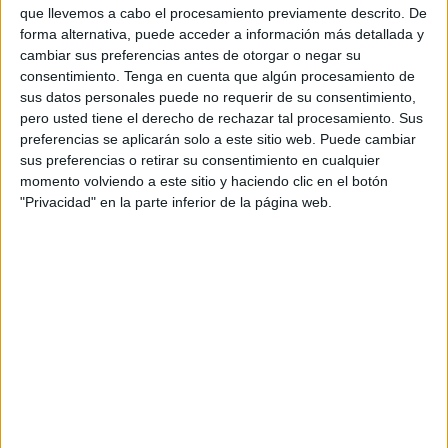
oxidativo, un factor importante en la progresión de la
que llevemos a cabo el procesamiento previamente descrito. De
diabetes y sus complicaciones.
forma alternativa, puede acceder a información más detallada y
cambiar sus preferencias antes de otorgar o negar su
consentimiento.
Tenga en cuenta que algún procesamiento de
sus datos personales puede no requerir de su consentimiento,
pero usted tiene el derecho de rechazar tal procesamiento. Sus
preferencias se aplicarán solo a este sitio web. Puede cambiar
sus preferencias o retirar su consentimiento en cualquier
momento volviendo a este sitio y haciendo clic en el botón
"Privacidad" en la parte inferior de la página web.
La incorporación de la canela en la dieta diaria es
sencilla y puede adaptarse a una amplia variedad de
platos. Se puede espolvorear sobre avena, frutas,
yogur, o añadirse a bebidas como el té, el café o los
batidos, proporcionando un sabor cálido y
reconfortante junto con sus beneficios para la salud.