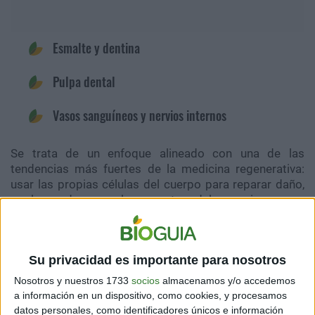
Esmalte y dentina
Pulpa dental
Vasos sanguíneos y nervios internos
Se trata de un enfoque alineado con una de las
tendencias más fuertes de la medicina regenerativa:
usar las propias células del cuerpo para reparar daño,
en lugar de reemplazar partes del organismo con
materiales artificiales.
Su privacidad es importante para nosotros
QUÉ TAN AVANZADA ESTÁ LA INVESTIGACIÓN
Nosotros y nuestros 1733
socios
almacenamos y/o accedemos
Por ahora, los resultados provienen principalmente de
a información en un dispositivo, como cookies, y procesamos
estudios preclínicos
en animales, especialmente
datos personales, como identificadores únicos e información