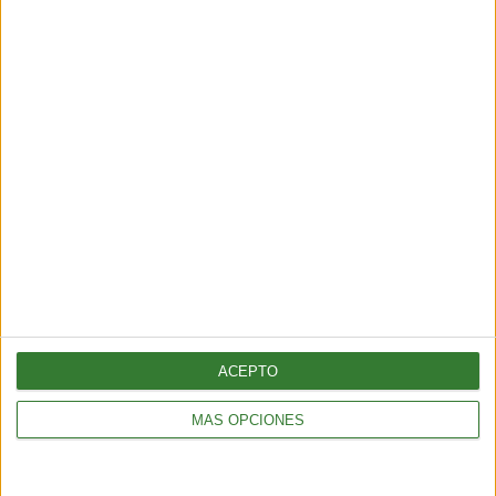
Grandes descubrimientos que
transformaron la industria de las
fragancias
Cargando...
ACEPTO
MÁS OPCIONES