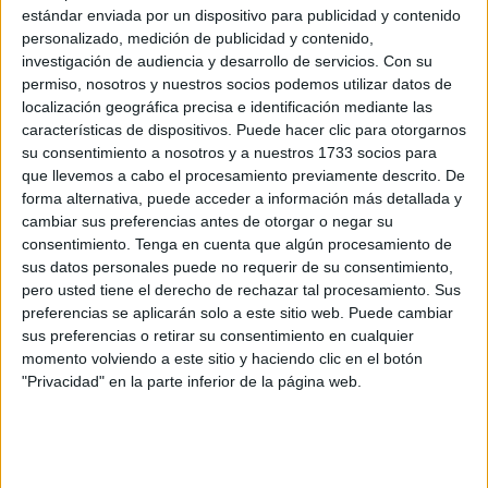
ratones.
estándar enviada por un dispositivo para publicidad y contenido
personalizado, medición de publicidad y contenido,
Aún faltan pruebas controladas en humanos para
investigación de audiencia y desarrollo de servicios.
Con su
determinar si la regeneración dental completa es
permiso, nosotros y nuestros socios podemos utilizar datos de
posible, segura y estable a largo plazo.
localización geográfica precisa e identificación mediante las
características de dispositivos. Puede hacer clic para otorgarnos
Los especialistas aclaran que la tecnología sigue en
su consentimiento a nosotros y a nuestros 1733 socios para
fase experimental, pero los avances ya logrados hacen
que llevemos a cabo el procesamiento previamente descrito. De
pensar que esta alternativa podría empezar a
forma alternativa, puede acceder a información más detallada y
explorarse en pacientes durante la próxima década.
cambiar sus preferencias antes de otorgar o negar su
consentimiento.
Tenga en cuenta que algún procesamiento de
sus datos personales puede no requerir de su consentimiento,
QUÉ SIGNIFICA SER “BERRISEXUAL”: LA NUEVA
pero usted tiene el derecho de rechazar tal procesamiento. Sus
preferencias se aplicarán solo a este sitio web. Puede cambiar
ETIQUETA VINCULAR
sus preferencias o retirar su consentimiento en cualquier
momento volviendo a este sitio y haciendo clic en el botón
"Privacidad" en la parte inferior de la página web.