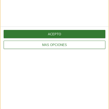
ACEPTO
MÁS OPCIONES
BIENESTAR
La proteína, mucho más que un nutriente clave para el
mantenimiento de la masa muscular
3 min
| 2026-06-01 17:00