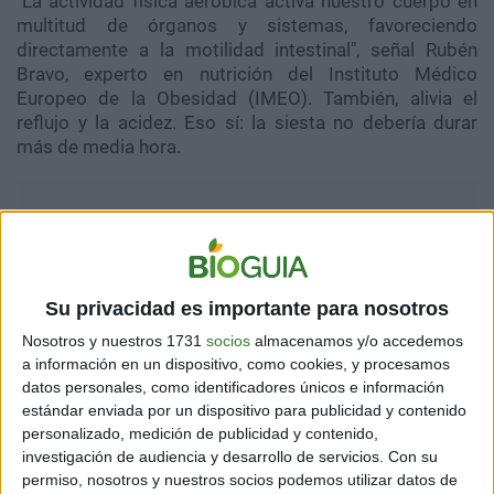
"La actividad física aeróbica activa nuestro cuerpo en
multitud de órganos y sistemas, favoreciendo
directamente a la motilidad intestinal", señal Rubén
Bravo, experto en nutrición del Instituto Médico
Europeo de la Obesidad (IMEO). También, alivia el
reflujo y la acidez. Eso sí: la siesta no debería durar
más de media hora.
Su privacidad es importante para nosotros
Nosotros y nuestros 1731
socios
almacenamos y/o accedemos
a información en un dispositivo, como cookies, y procesamos
datos personales, como identificadores únicos e información
estándar enviada por un dispositivo para publicidad y contenido
personalizado, medición de publicidad y contenido,
investigación de audiencia y desarrollo de servicios.
Con su
permiso, nosotros y nuestros socios podemos utilizar datos de