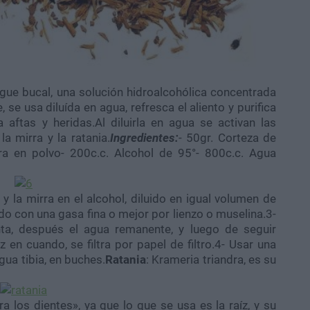
gue bucal, una solución hidroalcohólica concentrada
se usa diluída en agua, refresca el aliento y purifica
 aftas y heridas.Al diluirla en agua se activan las
a mirra y la ratania.
Ingredientes:
- 50gr. Corteza de
rra en polvo- 200c.c. Alcohol de 95°- 800c.c. Agua
a y la mirra en el alcohol, diluido en igual volumen de
do con una gasa fina o mejor por lienzo o muselina.3-
nta, después el agua remanente, y luego de seguir
n cuando, se filtra por papel de filtro.4- Usar una
gua tibia, en buches.
Ratania
: Krameria triandra, es su
 los dientes», ya que lo que se usa es la raíz, y su