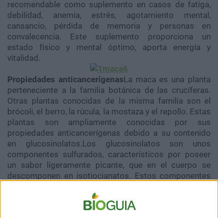
recomendable como suplemento en casos de fatiga,
debilidad, anemia, estrés, agotamiento mental,
cansancio, pérdida de memoria y personas en
convalecencia. Este suplemento proporciona un
estado físico y mental óptimo, aporta energía y
vitalidad.
Propiedades anticancerígenas
La maca es una planta
perteneciente a la familia botánica de las crucíferas.
Otras plantas conocidas de la misma familia son el
brócoli, el berro, la rúcula, la mostaza y el repollo. Estas
plantas son ampliamente conocidas por sus
propiedades anticancerígenas debido a su contenido
en glucosinolatos.Los glucosinolatos son unos
componentes sulfurados, característicos por poseer
un sabor ligeramente picante, que en el cuerpo se
descomponen en isotiocianatos. Estos componentes
tienen una función antioxidante importante que ayuda a
mantener el organismo saludable. Numerosos
estudios han investigado las propiedades