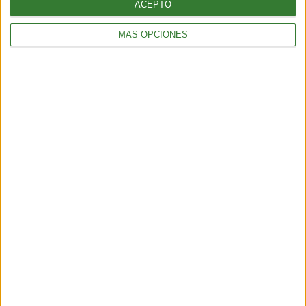
ACEPTO
MÁS OPCIONES
BIENESTAR
¿Cómo elegir una opción eficiente para calefaccionar tu hogar
sin gastar de más?
5 min
| 2026-04-13 18:56
BIENESTAR