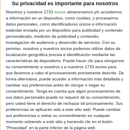
antioxidantes de los isotiocianatos, concluyendo que
Su privacidad es importante para nosotros
son un potente agente medicinal, involucrado en
Nosotros y nuestros 1733
socios
almacenamos y/o accedemos
muchos estudios para la prevención y el tratamiento
a información en un dispositivo, como cookies, y procesamos
del cáncer.
Cómo consumirla y dosis
La maca es un
datos personales, como identificadores únicos e información
alimento además de un suplemento medicinal, por lo
estándar enviada por un dispositivo para publicidad y contenido
que se puede utilizar en dosis mucho más altas que
personalizado, medición de publicidad y contenido,
otras plantas medicinales y durante un cierto período
investigación de audiencia y desarrollo de servicios.
Con su
de tiempo sin efectos nocivos.
permiso, nosotros y nuestros socios podemos utilizar datos de
localización geográfica precisa e identificación mediante las
* Raíz entera seca:
añadirla a jugos y batidos, y a los
características de dispositivos. Puede hacer clic para otorgarnos
alimentos cocinados, tales como sopas y guisos. Es
su consentimiento a nosotros y a nuestros 1733 socios para
importante cuidar que la maca se conserve en un
que llevemos a cabo el procesamiento previamente descrito. De
recipiente de cristal hermético, en lugar fresco y seco;
forma alternativa, puede acceder a información más detallada y
por un período de tiempo no superior a 2 años. Se
cambiar sus preferencias antes de otorgar o negar su
recomienda no superar los 25 gr diarios. Se consume
consentimiento.
Tenga en cuenta que algún procesamiento de
máximo 14 días, y luego se descansa otros 14 días
sus datos personales puede no requerir de su consentimiento,
para continuar luego.
* En cápsulas:
dosis de 1,5 hasta
pero usted tiene el derecho de rechazar tal procesamiento. Sus
3 gr diarios. Puede tomarse en cápsulas o mezclar en
preferencias se aplicarán solo a este sitio web. Puede cambiar
jugos o batidos.
* Maca gelatinizada:
durante el
sus preferencias o retirar su consentimiento en cualquier
proceso de gelatinización se produce la ruptura de los
momento volviendo a este sitio y haciendo clic en el botón
enlaces glucídicos de los almidones, con lo que mejora
"Privacidad" en la parte inferior de la página web.