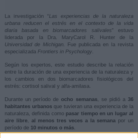
La investigación “
Las experiencias de la naturaleza
urbana reducen el estrés en el contexto de la vida
diaria basada en biomarcadores salivales
” estuvo
liderada por la Dra. MaryCarol R. Hunter de la
Universidad de Michigan.
Fue publicada en la revista
especializada
Frontiers in Psychology
.
Según los expertos, este estudio describe la relación
entre la duración de una experiencia de la naturaleza y
los cambios en dos biomarcadores fisiológicos del
estrés: cortisol salival y alfa-amilasa.
Durante un período de
ocho
semanas
, se pidió a
36
habitantes urbanos
que tuvieran una experiencia de la
naturaleza, definida como
pasar tiempo en un lugar al
aire libre
,
al menos tres veces a la semana
por un
período de
10 minutos o más
.