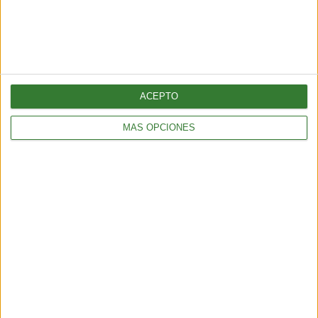
mantenimiento de la masa muscular
3 min
| 2026-06-01 17:00
ACEPTO
MÁS OPCIONES
BIENESTAR
¿Cómo elegir una opción eficiente para calefaccionar tu hogar
sin gastar de más?
5 min
| 2026-04-13 18:56