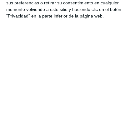
sus preferencias o retirar su consentimiento en cualquier
momento volviendo a este sitio y haciendo clic en el botón
"Privacidad" en la parte inferior de la página web.
La eficiencia de la experiencia de la naturaleza, medida
según el tiempo invertido,
fue mayor entre 20 y 30
minutos
.
Los investigadores apuntan que estos resultados
proporcionan un punto de partida para los profesionales
de la salud que prescriben tiempo al aire libre a sus
pacientes. Esta línea de investigación es oportuna en
vista de la expansión de la urbanización.
Ya hay un país donde
[También te puede interesar:
los médicos pueden recetar vacaciones y naturaleza
]
Y a ti, ¿a dónde te gusta ir para entrar en