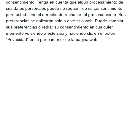
hígado de los daños y mejorar su capacidad de
consentimiento.
Tenga en cuenta que algún procesamiento de
desintoxicación. Los alimentos ricos en fibra, como los
sus datos personales puede no requerir de su consentimiento,
granos enteros, las legumbres y las semillas, ayudan a
pero usted tiene el derecho de rechazar tal procesamiento. Sus
mantener el sistema digestivo en buen estado y
preferencias se aplicarán solo a este sitio web. Puede cambiar
facilitan la eliminación de toxinas a través de las heces.
sus preferencias o retirar su consentimiento en cualquier
momento volviendo a este sitio y haciendo clic en el botón
Además, el agua juega un papel crucial en el proceso
"Privacidad" en la parte inferior de la página web.
de desintoxicación. Mantenerse bien hidratado es
esencial para que los riñones funcionen correctamente
y puedan filtrar y eliminar las toxinas de la sangre.
Beber al menos ocho vasos de agua al día, o más si se
realiza ejercicio intenso, es una recomendación común
para apoyar la desintoxicación natural del cuerpo. Las
infusiones de hierbas y los tés sin cafeína también
pueden contribuir a la hidratación y proporcionar
antioxidantes adicionales que apoyen la
desintoxicación.