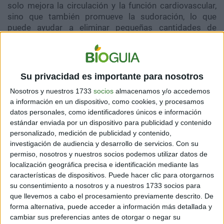
solo mejora la circulación y la función cardiovascular,
sino que también promueve la sudoración, lo que
puede ayudar a eliminar pequeñas cantidades de
toxinas a través de la piel. Además, el ejercicio estimula
el sistema linfático, ayudando a transportar los
desechos celulares hacia los ganglios linfáticos para
su eliminación. La práctica de actividades físicas como
Su privacidad es importante para nosotros
caminar, correr, nadar o practicar yoga puede ser
Nosotros y nuestros 1733
socios
almacenamos y/o accedemos
beneficiosa no solo para la desintoxicación, sino
a información en un dispositivo, como cookies, y procesamos
también para el bienestar general. La actividad física
datos personales, como identificadores únicos e información
regular aumenta el flujo sanguíneo, lo que facilita la
estándar enviada por un dispositivo para publicidad y contenido
entrega de oxígeno y nutrientes a las células mientras
personalizado, medición de publicidad y contenido,
se eliminan los productos de desecho.
investigación de audiencia y desarrollo de servicios.
Con su
permiso, nosotros y nuestros socios podemos utilizar datos de
Una alimentación balanceada que incluya una variedad
localización geográfica precisa e identificación mediante las
de alimentos frescos y sin procesar es fundamental
características de dispositivos. Puede hacer clic para otorgarnos
para mantener la salud del hígado y los riñones. Las
su consentimiento a nosotros y a nuestros 1733 socios para
frutas y verduras de colores brillantes, como las bayas,
que llevemos a cabo el procesamiento previamente descrito. De
las espinacas y las zanahorias, son ricas en
forma alternativa, puede acceder a información más detallada y
antioxidantes y fitoquímicos que pueden proteger el
cambiar sus preferencias antes de otorgar o negar su