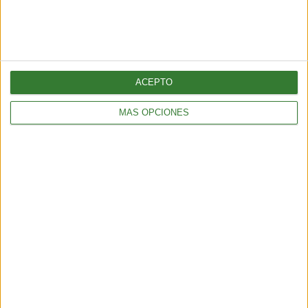
ACEPTO
MÁS OPCIONES
BIENESTAR
La proteína, mucho más que un nutriente clave para el
mantenimiento de la masa muscular
3 min
| 2026-06-01 17:00