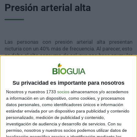
Presión arterial alta
Las personas con presión arterial alta presentan
nicturia con un 40% más de frecuencia. Al parecer, esto
se debe al alto consumo de sal, que nos hace acumular
líquidos. Además, algunos medicamentos para la
tensión tienen efectos diuréticos.
Su privacidad es importante para nosotros
Nosotros y nuestros 1733
socios
almacenamos y/o accedemos
Diabetes no tratada
a información en un dispositivo, como cookies, y procesamos
datos personales, como identificadores únicos e información
estándar enviada por un dispositivo para publicidad y contenido
personalizado, medición de publicidad y contenido,
investigación de audiencia y desarrollo de servicios.
Con su
permiso, nosotros y nuestros socios podemos utilizar datos de
Al tener diabetes, el organismo funciona a medias. El
localización geográfica precisa e identificación mediante las