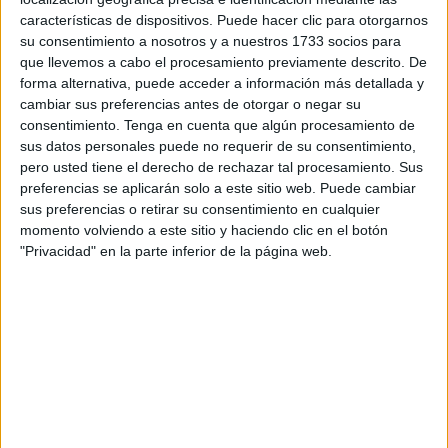
exceso de glucosa en la sangre se redirige a los
características de dispositivos. Puede hacer clic para otorgarnos
riñones, lo que hace que ingrese más agua. De esta
su consentimiento a nosotros y a nuestros 1733 socios para
manera, la vejiga se llena más de lo habitual.
que llevemos a cabo el procesamiento previamente descrito. De
forma alternativa, puede acceder a información más detallada y
cambiar sus preferencias antes de otorgar o negar su
consentimiento.
Tenga en cuenta que algún procesamiento de
sus datos personales puede no requerir de su consentimiento,
pero usted tiene el derecho de rechazar tal procesamiento. Sus
preferencias se aplicarán solo a este sitio web. Puede cambiar
sus preferencias o retirar su consentimiento en cualquier
momento volviendo a este sitio y haciendo clic en el botón
"Privacidad" en la parte inferior de la página web.
Fuente: Shutterstock