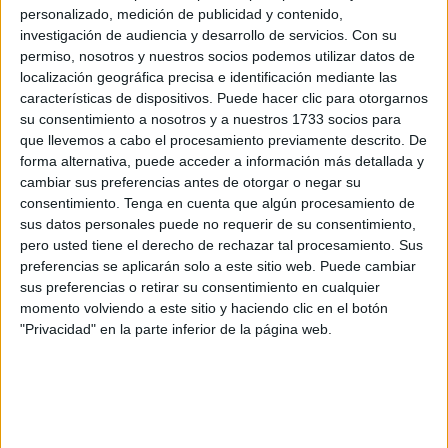
predisponga a desarrollar artritis, pero éste nunca
personalizado, medición de publicidad y contenido,
activarse y la enfermedad no aparecer en toda la vida.
investigación de audiencia y desarrollo de servicios.
Con su
Pero hoy sabemos que hay algunos factores del
permiso, nosotros y nuestros socios podemos utilizar datos de
ambiente que aumentan significativamente el riesgo de
localización geográfica precisa e identificación mediante las
que la enfermedad se presente
", sostuvo.
características de dispositivos. Puede hacer clic para otorgarnos
su consentimiento a nosotros y a nuestros 1733 socios para
Además, los médicos agregan que
interviene más en
que llevemos a cabo el procesamiento previamente descrito. De
el riesgo laduración del hábito de fumar que el
forma alternativa, puede acceder a información más detallada y
número de cigarrillos fumados al día
.Además de
cambiar sus preferencias antes de otorgar o negar su
aumentar la susceptibilidad a la enfermedad, fumar es
consentimiento.
Tenga en cuenta que algún procesamiento de
un factor deriesgo de enfermedad más avanzada, y al
sus datos personales puede no requerir de su consentimiento,
pero usted tiene el derecho de rechazar tal procesamiento. Sus
mismo tiempo aumenta las probabilidades de
preferencias se aplicarán solo a este sitio web. Puede cambiar
desarrollar cáncer, enfermedades pulmonares, ataques
sus preferencias o retirar su consentimiento en cualquier
cardíacos y muchas otras condiciones que empeoran
momento volviendo a este sitio y haciendo clic en el botón
la calidad de vida, o directamente ponen la vida en
"Privacidad" en la parte inferior de la página web.
riesgo.
Si estás intentando dejar el hábito, puedes leer estos
8 remedios naturales que ayudan a dejar de fuma
r.