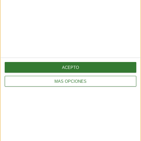
BIENESTAR
¿Cómo elegir una opción eficiente para calefaccionar tu hogar
sin gastar de más?
ACEPTO
5 min
| 2026-04-13 18:56
MÁS OPCIONES