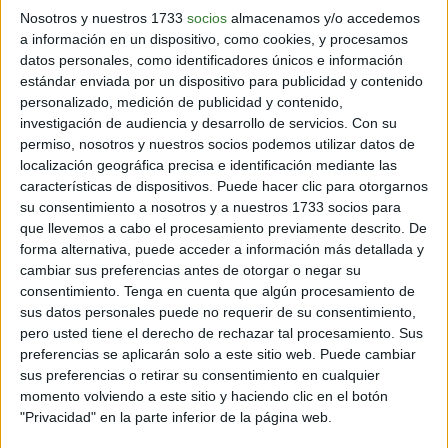
Reproductiva
Nosotros y nuestros 1733
socios
almacenamos y/o accedemos
a información en un dispositivo, como cookies, y procesamos
datos personales, como identificadores únicos e información
estándar enviada por un dispositivo para publicidad y contenido
personalizado, medición de publicidad y contenido,
Para los hombres, dormir desnudo puede mejorar la
investigación de audiencia y desarrollo de servicios.
Con su
calidad del esperma al mantener una temperatura
permiso, nosotros y nuestros socios podemos utilizar datos de
testicular óptima. Los testículos necesitan estar más
localización geográfica precisa e identificación mediante las
fríos que el resto del cuerpo para producir esperma de
características de dispositivos. Puede hacer clic para otorgarnos
alta calidad. Para las mujeres, dormir sin ropa puede
su consentimiento a nosotros y a nuestros 1733 socios para
ayudar a mantener la zona vaginal seca y libre de
que llevemos a cabo el procesamiento previamente descrito. De
forma alternativa, puede acceder a información más detallada y
infecciones, ya que la humedad atrapada por la ropa
cambiar sus preferencias antes de otorgar o negar su
puede crear un ambiente propicio para las bacterias y
consentimiento.
Tenga en cuenta que algún procesamiento de
los hongos.
sus datos personales puede no requerir de su consentimiento,
pero usted tiene el derecho de rechazar tal procesamiento. Sus
preferencias se aplicarán solo a este sitio web. Puede cambiar
sus preferencias o retirar su consentimiento en cualquier
momento volviendo a este sitio y haciendo clic en el botón
"Privacidad" en la parte inferior de la página web.