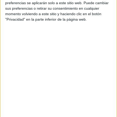
preferencias se aplicarán solo a este sitio web. Puede cambiar
La vacunación masiva comenzó cuando había un nivel
sus preferencias o retirar su consentimiento en cualquier
de contagio muy alto, consecuencia de las cada vez
momento volviendo a este sitio y haciendo clic en el botón
más laxas medidas de contención.
Nunca se logró
"Privacidad" en la parte inferior de la página web.
bajar completamente la primera ola
y, producto de las
vacaciones, los casos se multiplicaron. Y mientras
Israel mantenía las medidas de confinamiento a la par
de su exitosa vacunación, Chile hizo todo lo contrario.