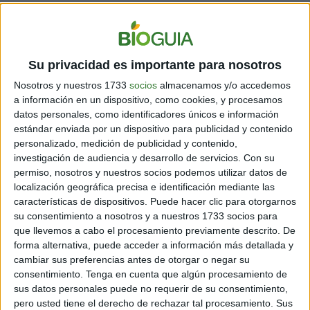
Ya antes del comienzo de la vacunación el gobierno
comenzó a relajar las medidas.
Apelando a la salud
mental y buscando reactivar la economía, dio permisos
de vacaciones que dejaron una estela de contagios en
Su privacidad es importante para nosotros
las zonas más visitadas. Siguieron funcionando los
Nosotros y nuestros 1733
socios
almacenamos y/o accedemos
centros comerciales, abrieron los casinos y en marzo la
a información en un dispositivo, como cookies, y procesamos
vuelta a clases generó focos de contagio, a lo que se
datos personales, como identificadores únicos e información
sumó el difícil distanciamiento en el transporte público.
estándar enviada por un dispositivo para publicidad y contenido
personalizado, medición de publicidad y contenido,
investigación de audiencia y desarrollo de servicios.
Con su
permiso, nosotros y nuestros socios podemos utilizar datos de
localización geográfica precisa e identificación mediante las
características de dispositivos. Puede hacer clic para otorgarnos
su consentimiento a nosotros y a nuestros 1733 socios para
que llevemos a cabo el procesamiento previamente descrito. De
forma alternativa, puede acceder a información más detallada y
cambiar sus preferencias antes de otorgar o negar su
consentimiento.
Tenga en cuenta que algún procesamiento de
sus datos personales puede no requerir de su consentimiento,
pero usted tiene el derecho de rechazar tal procesamiento. Sus