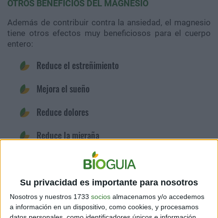
OTROS BENEFICIOS DEL MAGNESIO
Además de contribuir contra la ansiedad, el magnesio
tiene otros efectos muy beneficiosos para el cuerpo
entero:
Reduce el estreñimiento
Mejora el sueño
Reduce dolores
Reduce la migraña
Reduce el riesgo de diabetes tipo 2
Reduce la presión arterial
Su privacidad es importante para nosotros
Nosotros y nuestros 1733
socios
almacenamos y/o accedemos
Mejora el estado de ánimo
a información en un dispositivo, como cookies, y procesamos
datos personales, como identificadores únicos e información