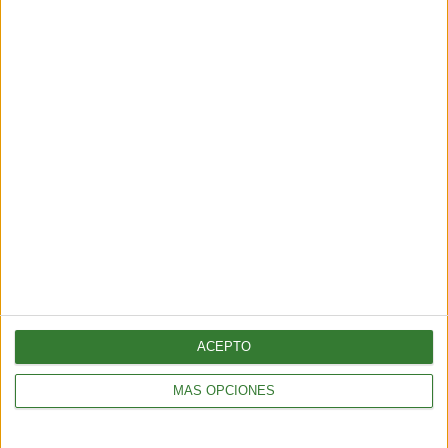
Blue mind: el estado de calma que
produce el agua y que la ciencia
recién empieza a entender
Cargando...
ACEPTO
MÁS OPCIONES