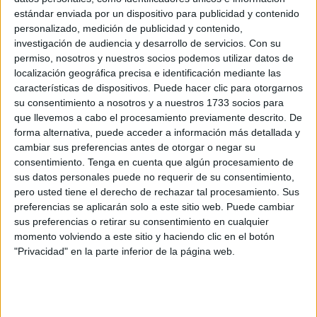
estándar enviada por un dispositivo para publicidad y contenido
personalizado, medición de publicidad y contenido,
investigación de audiencia y desarrollo de servicios.
Con su
permiso, nosotros y nuestros socios podemos utilizar datos de
localización geográfica precisa e identificación mediante las
características de dispositivos. Puede hacer clic para otorgarnos
su consentimiento a nosotros y a nuestros 1733 socios para
que llevemos a cabo el procesamiento previamente descrito. De
forma alternativa, puede acceder a información más detallada y
cambiar sus preferencias antes de otorgar o negar su
consentimiento.
Tenga en cuenta que algún procesamiento de
sus datos personales puede no requerir de su consentimiento,
pero usted tiene el derecho de rechazar tal procesamiento. Sus
preferencias se aplicarán solo a este sitio web. Puede cambiar
sus preferencias o retirar su consentimiento en cualquier
EFECTOS SECUNDARIOS
momento volviendo a este sitio y haciendo clic en el botón
"Privacidad" en la parte inferior de la página web.
Es posible que magnesio cause efectos no deseados
cuando se consume en exceso
. Algunos de los
síntomas del exceso de magnesio son diarrea, náusea,
vómitos, paro cardíaco, presión arterial baja, letargo y
debilidad muscular.