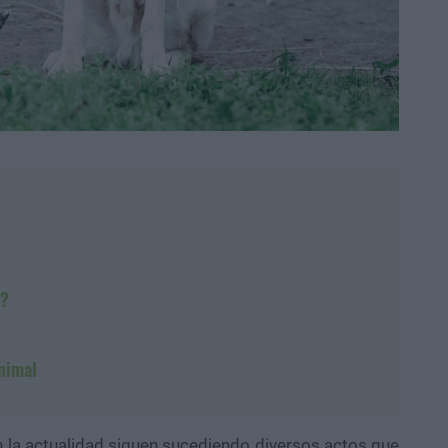
a?
nimal
n la actualidad siguen sucediendo diversos actos que