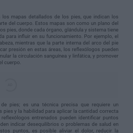
n los mapas detallados de los pies, que indican los
arte del cuerpo. Estos mapas son como un plano del
os pies, donde cada órgano, glándula y sistema tiene
a para influir en su funcionamiento. Por ejemplo, el
beza, mientras que la parte interna del arco del pie
icar presión en estas áreas, los reflexólogos pueden
mular la circulación sanguínea y linfática, y promover
el cuerpo.
 de pies; es una técnica precisa que requiere un
ies y la habilidad para aplicar la cantidad correcta
reflexólogos entrenados pueden identificar puntos
den indicar desequilibrios o problemas de salud en
tos puntos, es posible aliviar el dolor, reducir la