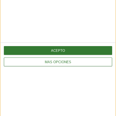
Cargando...
ACEPTO
MÁS OPCIONES
BIENESTAR
La proteína, mucho más que un nutriente clave para el
mantenimiento de la masa muscular
3 min
| 2026-06-01 17:00