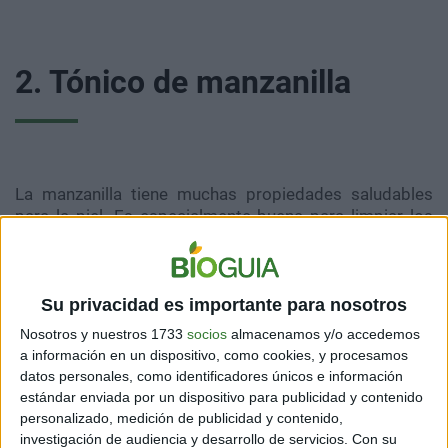
2. Tónico de manzanilla
La manzanilla tiene muchas propiedades saludables
para la piel. Es especialmente buena para limpiar los
poros y para proteger la piel del sol.
Para preparar este tónico necesitas:
Su privacidad es importante para nosotros
- 2 cucharadas de flores de manzanilla
Nosotros y nuestros 1733
socios
almacenamos y/o accedemos
- 1/2 taza de agua
a información en un dispositivo, como cookies, y procesamos
datos personales, como identificadores únicos e información
Lo primero es poner a hervir la taza de agua. Una vez
estándar enviada por un dispositivo para publicidad y contenido
que llegue al punto de ebullición, apaga el fuego y vierte
personalizado, medición de publicidad y contenido,
en el agua las flores de manzanilla. Tapa la bebida y
investigación de audiencia y desarrollo de servicios.
Con su