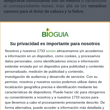
asegurarse consultando con un médico
o haciéndose
el correspondiente testeo, más allá de los
remedios
caseros para el dolor de cabeza y la fiebre.
PLANTAS MEDICINALES PARA EL DOLOR DE
CABEZA FUERTE
Si bien la mayoría de las personas se interesa por
Su privacidad es importante para nosotros
saber
cómo preparar manzanilla para el dolor de
Nosotros y nuestros 1733
socios
almacenamos y/o accedemos
cabeza
, existen diversas opciones para tratar este
a información en un dispositivo, como cookies, y procesamos
síntoma.
datos personales, como identificadores únicos e información
estándar enviada por un dispositivo para publicidad y contenido
Entre las hierbas para el dolor de cabeza tensional se
personalizado, medición de publicidad y contenido,
puede mencionar:
investigación de audiencia y desarrollo de servicios.
Con su
permiso, nosotros y nuestros socios podemos utilizar datos de
localización geográfica precisa e identificación mediante las
características de dispositivos. Puede hacer clic para otorgarnos
1- Manzanilla
su consentimiento a nosotros y a nuestros 1733 socios para
que llevemos a cabo el procesamiento previamente descrito. De
forma alternativa, puede acceder a información más detallada y