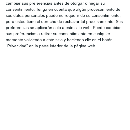
cambiar sus preferencias antes de otorgar o negar su
consentimiento.
Tenga en cuenta que algún procesamiento de
sus datos personales puede no requerir de su consentimiento,
La manzanilla (
Matricaria chamomilla
), es una de los
pero usted tiene el derecho de rechazar tal procesamiento. Sus
remedios caseros para el dolor de cabeza y la fiebre
preferencias se aplicarán solo a este sitio web. Puede cambiar
más conocidos. Esto se debe al efecto antiinflamatorio
sus preferencias o retirar su consentimiento en cualquier
y sedante que posee entre sus propiedades.
momento volviendo a este sitio y haciendo clic en el botón
"Privacidad" en la parte inferior de la página web.
Además, sus flavonoides y cumarines protegen los
vasos sanguíneos y son analgésicos. Algunos, además,
la consumen para ayudar con la digestión y para
descongestionar el rostro.
Para aquellos que dudan sobre
cómo preparar
manzanilla para el dolor de cabeza
se puede realizar
una infusión, para lo que se necesitará hervir dos
cucharadas de esta planta, dejar reposar y al momento
de consumirlo agregar limón.
Hay quienes prefieren aplicar sobre la zona del dolor el
aceite de manzanilla, directo.