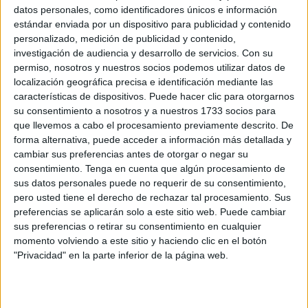
Aceptación: El Primer Paso
datos personales, como identificadores únicos e información
estándar enviada por un dispositivo para publicidad y contenido
hacia la Recuperación
personalizado, medición de publicidad y contenido,
investigación de audiencia y desarrollo de servicios.
Con su
permiso, nosotros y nuestros socios podemos utilizar datos de
localización geográfica precisa e identificación mediante las
características de dispositivos. Puede hacer clic para otorgarnos
su consentimiento a nosotros y a nuestros 1733 socios para
La aceptación es un concepto poderoso en el
que llevemos a cabo el procesamiento previamente descrito. De
tratamiento del trastorno de pánico y la agorafobia.
forma alternativa, puede acceder a información más detallada y
Aceptar no significa rendirse al miedo, sino reconocer
cambiar sus preferencias antes de otorgar o negar su
su existencia sin dejar que controle la vida de uno.
consentimiento.
Tenga en cuenta que algún procesamiento de
Aceptar que los ataques de pánico son temporales y
sus datos personales puede no requerir de su consentimiento,
no mortales puede reducir su impacto. En lugar de
pero usted tiene el derecho de rechazar tal procesamiento. Sus
luchar contra las sensaciones durante un ataque,
preferencias se aplicarán solo a este sitio web. Puede cambiar
aprender a observarlas sin juicio puede disminuir la
sus preferencias o retirar su consentimiento en cualquier
intensidad del miedo. La terapia cognitivo-conductual
momento volviendo a este sitio y haciendo clic en el botón
(TCC) y la terapia de aceptación y compromiso (ACT)
"Privacidad" en la parte inferior de la página web.
son enfoques que utilizan la aceptación como una
herramienta clave para ayudar a las personas a
enfrentar sus miedos y reducir la evitación. Estos