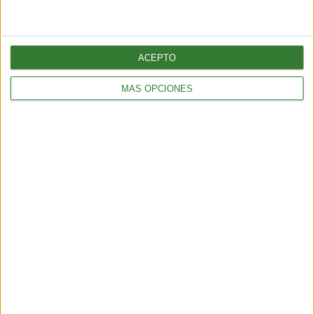
Guardar
ACEPTO
Etiquetas:
MÁS OPCIONES
Miedos
psicologia
categoria 4
SUSCRÍBETE AL NEWSLETTER Y
SÉ PARTE DEL CAMBIO
¡Sumate a nuestra comunidad y recibe
en tu correo una selección exclusiva de
nuestros contenidos!
Me quiero suscribir