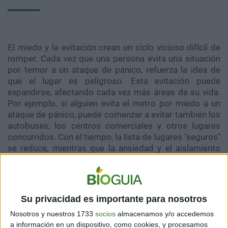
El miedo y la evitación crean un ciclo vicioso difícil de
romper. Cada vez que una persona evita una situación
por temor a un ataque de pánico, refuerza la idea de
que el lugar es peligroso. Esta evitación puede
expandirse, afectando cada vez más áreas de su vida.
Por ejemplo, si alguien evita el metro por miedo a un
ataque de pánico, puede comenzar a evitar también los
autobuses, los centros comerciales y otros lugares
concurridos. Con el tiempo, la lista de lugares "seguros"
se reduce, mientras que la ansiedad y el aislamiento
aumentan. Este ciclo de evitación refuerza el miedo,
haciendo que cada intento de enfrentar la situación
temida sea más difícil y aumentando la sensación de
impotencia.
Su privacidad es importante para nosotros
Nosotros y nuestros 1733
socios
almacenamos y/o accedemos
a información en un dispositivo, como cookies, y procesamos