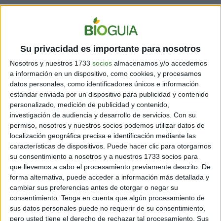
Asimismo, es vital mejorar el acceso a la educación de
calidad para todos. Las barreras económicas no deben
impedir que nadie reciba una educación adecuada.
Esto implica no solo eliminar los costos asociados con
Su privacidad es importante para nosotros
la educación, sino también proporcionar apoyo
adicional a los estudiantes de familias de bajos
Nosotros y nuestros 1733
socios
almacenamos y/o accedemos
ingresos, como becas, tutorías y recursos escolares.
a información en un dispositivo, como cookies, y procesamos
datos personales, como identificadores únicos e información
estándar enviada por un dispositivo para publicidad y contenido
personalizado, medición de publicidad y contenido,
investigación de audiencia y desarrollo de servicios.
Con su
permiso, nosotros y nuestros socios podemos utilizar datos de
localización geográfica precisa e identificación mediante las
características de dispositivos. Puede hacer clic para otorgarnos
su consentimiento a nosotros y a nuestros 1733 socios para
que llevemos a cabo el procesamiento previamente descrito. De
forma alternativa, puede acceder a información más detallada y
cambiar sus preferencias antes de otorgar o negar su
consentimiento.
Tenga en cuenta que algún procesamiento de
sus datos personales puede no requerir de su consentimiento,
pero usted tiene el derecho de rechazar tal procesamiento. Sus