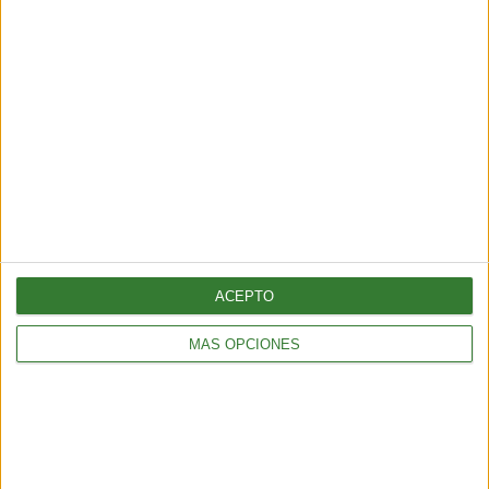
Blue mind: el estado de calma que
produce el agua y que la ciencia
recién empieza a entender
ACEPTO
Cargando...
MÁS OPCIONES