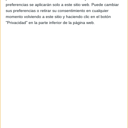
La aporofobia también puede ser combatida mediante
preferencias se aplicarán solo a este sitio web. Puede cambiar
la creación de espacios inclusivos donde todas las
sus preferencias o retirar su consentimiento en cualquier
personas se sientan valoradas y respetadas. Las
momento volviendo a este sitio y haciendo clic en el botón
comunidades deben trabajar juntas para construir un
"Privacidad" en la parte inferior de la página web.
entorno que celebre la diversidad y fomente la
solidaridad. Esto puede lograrse a través de campañas
de concienciación, eventos comunitarios y programas
de integración social.
Además, es esencial abordar las narrativas mediáticas
que perpetúan la aporofobia. Los medios de
comunicación tienen un poder significativo para influir
en las percepciones públicas y deben utilizarse para
promover historias de resiliencia y éxito entre las
personas en situación de pobreza. Los medios deben
evitar la estigmatización y, en cambio, resaltar la
dignidad y la humanidad de todos los individuos.
También te puede interesar:
La terrible historia detrás
de la mejor foto del año, elegida por UNICEF