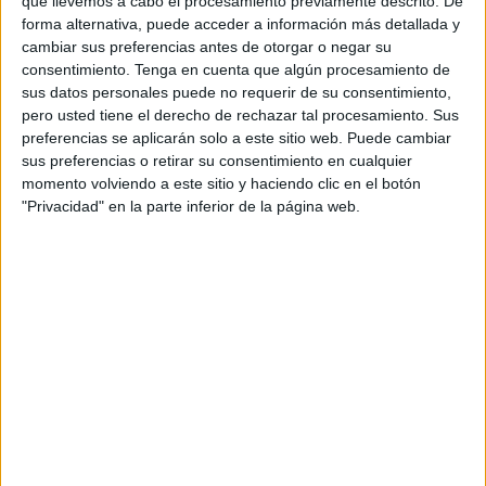
que llevemos a cabo el procesamiento previamente descrito. De
forma alternativa, puede acceder a información más detallada y
3. El indomable
Will
Hunting
cambiar sus preferencias antes de otorgar o negar su
consentimiento.
Tenga en cuenta que algún procesamiento de
sus datos personales puede no requerir de su consentimiento,
pero usted tiene el derecho de rechazar tal procesamiento. Sus
preferencias se aplicarán solo a este sitio web. Puede cambiar
Este film, también protagonizado por
Matt
Damon
, es
sus preferencias o retirar su consentimiento en cualquier
también un excelente ejemplo de las películas de
momento volviendo a este sitio y haciendo clic en el botón
crecimiento personal. La historia habla sobre
Will
"Privacidad" en la parte inferior de la página web.
Hunting
, un joven rebelde y conflictivo, pero con un
inmenso talento para las matemáticas y la física. A
pesar de los esfuerzos de sus profesores por
motivarle para conseguir una vida mejor, el carácter de
Will
supondrá para él su mayor obstáculo.