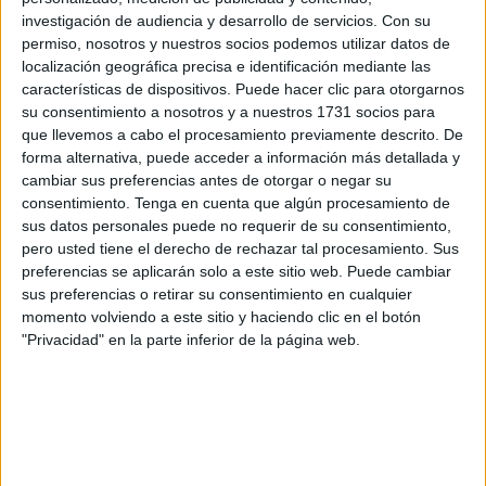
investigación de audiencia y desarrollo de servicios.
Con su
permiso, nosotros y nuestros socios podemos utilizar datos de
localización geográfica precisa e identificación mediante las
Hay quienes afirman que algunos gatos han
características de dispositivos. Puede hacer clic para otorgarnos
sobrevivido a caídas de más de 32 pisos, lo que
su consentimiento a nosotros y a nuestros 1731 socios para
equivale a unos 320 mts (sobre el concreto).
que llevemos a cabo el procesamiento previamente descrito. De
forma alternativa, puede acceder a información más detallada y
cambiar sus preferencias antes de otorgar o negar su
consentimiento.
Tenga en cuenta que algún procesamiento de
4) ¿101 GATITOS?
sus datos personales puede no requerir de su consentimiento,
pero usted tiene el derecho de rechazar tal procesamiento. Sus
preferencias se aplicarán solo a este sitio web. Puede cambiar
sus preferencias o retirar su consentimiento en cualquier
momento volviendo a este sitio y haciendo clic en el botón
"Privacidad" en la parte inferior de la página web.