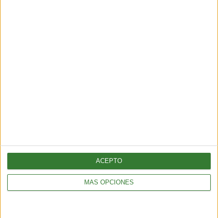
SÉ PARTE DEL CAMBIO
¡Sumate a nuestra comunidad y recibe
en tu correo una selección exclusiva de
nuestros contenidos!
Me quiero suscribir
ACEPTO
MÁS OPCIONES