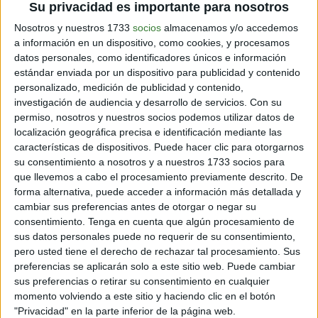
Su privacidad es importante para nosotros
Concéntrate en tí y aprende a darte cuenta que no
necesitas de alguien más. Aprovecha la oportunidad
Nosotros y nuestros 1733
socios
almacenamos y/o accedemos
para explorar en tu interior, saber qué es lo que te gusta
a información en un dispositivo, como cookies, y procesamos
y te hace feliz y qué es lo que no quieres en tu vida.
datos personales, como identificadores únicos e información
estándar enviada por un dispositivo para publicidad y contenido
personalizado, medición de publicidad y contenido,
Escorpio
investigación de audiencia y desarrollo de servicios.
Con su
permiso, nosotros y nuestros socios podemos utilizar datos de
Usa tu energía para aportar en alguna causa que te
localización geográfica precisa e identificación mediante las
apasione. Ayudar a otros te ayudará a ti mismo.
características de dispositivos. Puede hacer clic para otorgarnos
Puedes usar tu pasión y tu inteligencia para generar
su consentimiento a nosotros y a nuestros 1733 socios para
cambios.
que llevemos a cabo el procesamiento previamente descrito. De
forma alternativa, puede acceder a información más detallada y
cambiar sus preferencias antes de otorgar o negar su
consentimiento.
Tenga en cuenta que algún procesamiento de
sus datos personales puede no requerir de su consentimiento,
pero usted tiene el derecho de rechazar tal procesamiento. Sus
preferencias se aplicarán solo a este sitio web. Puede cambiar
sus preferencias o retirar su consentimiento en cualquier
momento volviendo a este sitio y haciendo clic en el botón
"Privacidad" en la parte inferior de la página web.