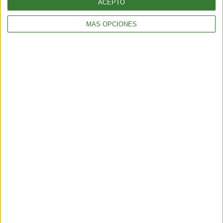
ACEPTO
MÁS OPCIONES
ENTRETENIMIENTO
Viral: hacé el test que revela tu impacto en el planeta
2 min
| 2026-02-18 21:44
ENTRETENIMIENTO
Test sustentable: elige el ojo que más te atraiga y descubre
quién eres