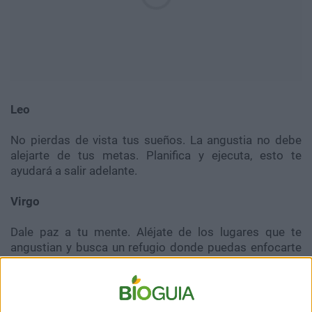
Leo
No pierdas de vista tus sueños. La angustia no debe
alejarte de tus metas. Planifica y ejecuta, esto te
ayudará a salir adelante.
Virgo
Dale paz a tu mente. Aléjate de los lugares que te
angustian y busca un refugio donde puedas enfocarte
en pensamientos positivos.
Libra