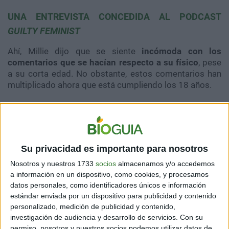
UNA ENTREVISTA CONCEDIDA AL PODCAST
GUILTY FEMINIST
Ahí, Millie dijo que se siente
incómoda con los
comentarios que se hacían respecto a su físico
, pese
a su corta edad. No obstante, estos comentarios han
multiplicado ahora que está cumpliendo los 18 años.
Al respecto, comenta que los adolescentes están
lidiando con la situación de convertirse en adultos. Los
comentarios, la
sexualización
, así como la manera en
que la juzgan le parece algo bastante desubicado.
Su privacidad es importante para nosotros
Muchas veces, ha escuchado que los personajes
Nosotros y nuestros 1733
socios
almacenamos y/o accedemos
femeninos deben tener bastante belleza física.
a información en un dispositivo, como cookies, y procesamos
También, que la protagonista de la serie debería
datos personales, como identificadores únicos e información
mostrar
cierto sex appeal
. Ella afirma que todo ésto la
estándar enviada por un dispositivo para publicidad y contenido
ha incomodado.
personalizado, medición de publicidad y contenido,
investigación de audiencia y desarrollo de servicios.
Con su
permiso, nosotros y nuestros socios podemos utilizar datos de