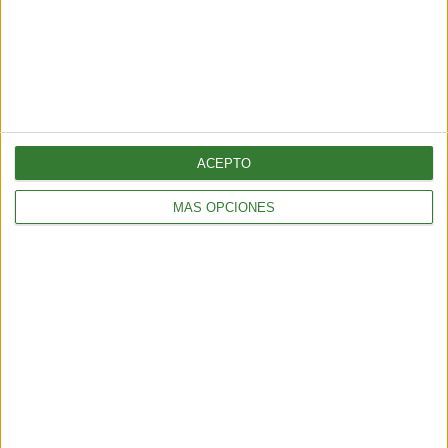
ACEPTO
MÁS OPCIONES
ENTRETENIMIENTO
Muyuna Fest 2026: el festival de cine flotante selvático
2 min
| 2026-02-19 18:51