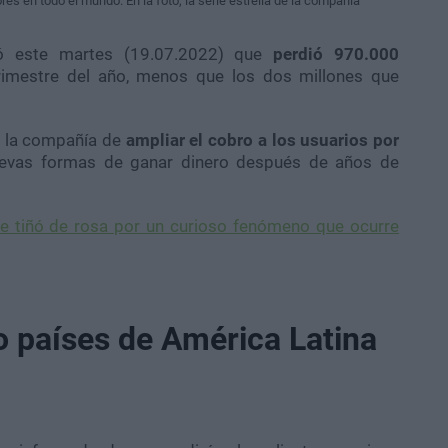
res en todo el mundo. En la foto, la serie estrella de la compañia
ó este martes (19.07.2022) que
perdió 970.000
rimestre del año, menos que los dos millones que
de la compañía de
ampliar el cobro a los usuarios por
uevas formas de ganar dinero después de años de
se tiñó de rosa por un curioso fenómeno que ocurre
o países de América Latina