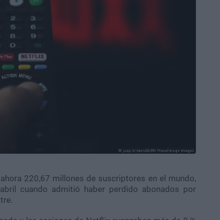
e ahora 220,67 millones de suscriptores en el mundo,
abril cuando admitió haber perdido abonados por
tre.