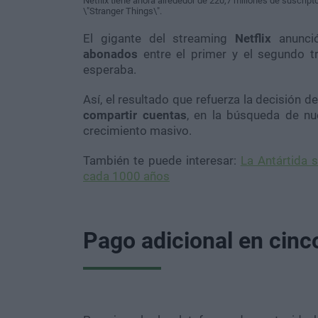
Netflix tiene ahora alrededor de 220,7 millones de suscripto
\"Stranger Things\".
El gigante del streaming
Netflix
anunci
abonados
entre el primer y el segundo t
esperaba.
Así, el resultado que refuerza la decisión 
compartir cuentas
, en la búsqueda de n
crecimiento masivo.
También te puede interesar:
La Antártida 
cada 1000 años
Pago adicional en cinc