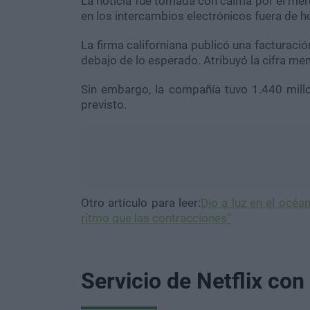
La noticia fue tomada con calma por el mer
en los intercambios electrónicos fuera de h
La firma californiana publicó una facturació
debajo de lo esperado. Atribuyó la cifra men
Sin embargo, la compañía tuvo 1.440 mill
previsto.
Otro artículo para leer:
Dio a luz en el océan
ritmo que las contracciones"
Servicio de Netflix co