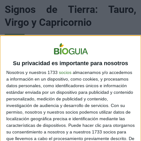
Signos de Tierra: Tauro,
Virgo y Capricornio
Los
signos de tierra
son tan psíquicos como cualquier
Su privacidad es importante para nosotros
otra persona, pero son más propensos a negar o dudar
de sus percepciones intuitivas. Tauro, Virgo y
Nosotros y nuestros 1733
socios
almacenamos y/o accedemos
Capricornio tienen un enfoque muy práctico en la vida.
a información en un dispositivo, como cookies, y procesamos
Tienden a ser tan simples como la frase “lo que ves es
datos personales, como identificadores únicos e información
lo que hay”. Es importante que confíen y valoren su voz
estándar enviada por un dispositivo para publicidad y contenido
interior.
personalizado, medición de publicidad y contenido,
investigación de audiencia y desarrollo de servicios.
Con su
Tauro:
manipula tus poderes psíquicos cuando sientes
permiso, nosotros y nuestros socios podemos utilizar datos de
localización geográfica precisa e identificación mediante las
tranquilidad y relajación. Estar en el jardín o el campo
características de dispositivos. Puede hacer clic para otorgarnos
te puede dar todo tipo de percepciones intuitivas. Más
su consentimiento a nosotros y a nuestros 1733 socios para
que cualquier otro signo, compartes un profundo
que llevemos a cabo el procesamiento previamente descrito. De
vínculo con los espíritus de la Tierra, conocidos como