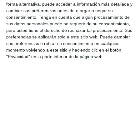
forma alternativa, puede acceder a información más detallada y
indígenas.
cambiar sus preferencias antes de otorgar o negar su
consentimiento.
Tenga en cuenta que algún procesamiento de
Virgo:
es de vital importancia que disminuyas las
sus datos personales puede no requerir de su consentimiento,
preocupaciones y dejes de pensar demasiado. El
pero usted tiene el derecho de rechazar tal procesamiento. Sus
carácter analítico de Virgo tiende a saturar el flujo
preferencias se aplicarán solo a este sitio web. Puede cambiar
psíquico con preocupaciones innecesarias. Una actitud
sus preferencias o retirar su consentimiento en cualquier
de confianza hace mucho para abrir la puerta a la
momento volviendo a este sitio y haciendo clic en el botón
sabiduría espiritual.
"Privacidad" en la parte inferior de la página web.
Capricornio:
tienes tendencia a ser “todo negocio” y te
basas en lo que se puede ver con los sentidos
ordinarios. Si piensas que la sabiduría psíquica es
“cuento de hadas”, puedes estar cerrando la puerta al
conocimiento que es tan cierto como lo que vemos y
oímos. Mantén abierta la posibilidad de que el poder
psíquico exista.