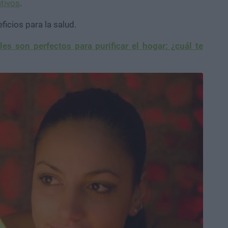
ativos
.
ficios para la salud.
les son perfectos para purificar el hogar: ¿cuál te