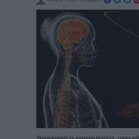
Natalia Prado
Compartir:
Seguramente te parecen bonitas, ¿pero sab