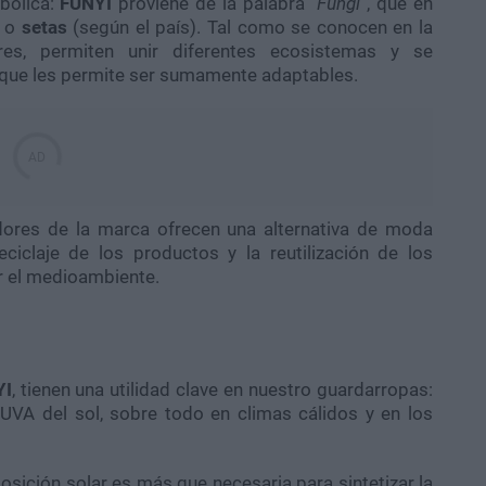
bólica:
FUNYI
proviene de la palabra “
Fungi
”, que en
o
setas
(según el país). Tal como se conocen en la
res, permiten unir diferentes ecosistemas y se
o que les permite ser sumamente adaptables.
adores de la marca ofrecen una alternativa de moda
eciclaje de los productos y la reutilización de los
r el medioambiente.
YI
, tienen una utilidad clave en nuestro guardarropas:
UVA del sol, sobre todo en climas cálidos y en los
sición solar es más que necesaria para sintetizar la