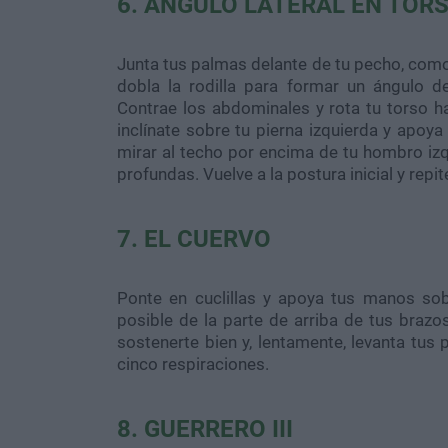
6. ÁNGULO LATERAL EN TOR
Junta tus palmas delante de tu pecho, como 
dobla la rodilla para formar un ángulo d
Contrae los abdominales y rota tu torso ha
inclínate sobre tu pierna izquierda y apoya
mirar al techo por encima de tu hombro izq
profundas. Vuelve a la postura inicial y repit
7. EL CUERVO
Ponte en cuclillas y apoya tus manos sob
posible de la parte de arriba de tus bra
sostenerte bien y, lentamente, levanta tus 
cinco respiraciones.
8. GUERRERO III