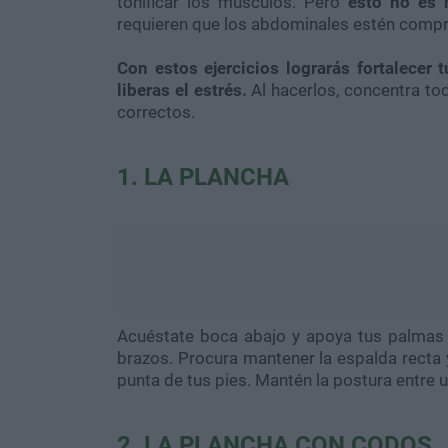
tonificar los músculos. Pero
esto no es
requieren que los abdominales estén compr
Con estos ejercicios lograrás fortalecer 
liberas el estrés.
Al hacerlos, concentra to
correctos.
1. LA PLANCHA
Acuéstate boca abajo y apoya tus palmas a
brazos. Procura mantener la espalda recta 
punta de tus pies. Mantén la postura entre u
2. LA PLANCHA CON CODOS