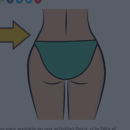
tir:
o para anotarte en una actividad física, o te falta el