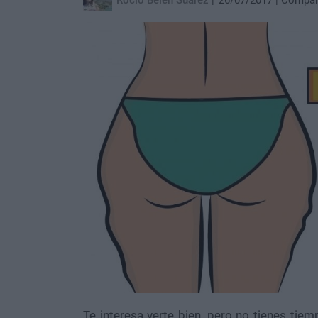
Rocío Belén Suárez
26/07/2017
Compar
Te interesa verte bien, pero no tienes tiemp