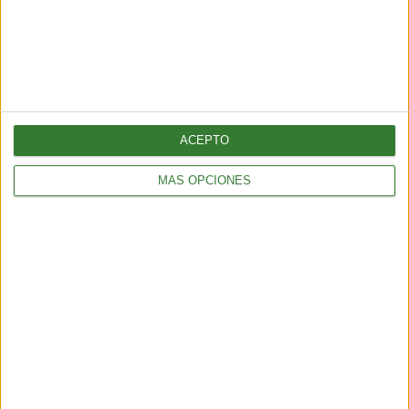
efectos son los siguientes:
- Temor a todo lo que nos rodea.
- Sensación de odio y mucha ira.
- Enorme tristeza y soledad.
ACEPTO
- Fuertes dolores de cabeza.
MÁS OPCIONES
- Fiebre muy alta.
- Aparición de dolores que ya habían sido sanados
tiempo atrás.
- Incremento en la necesidad de orinar.
- Resfriado.
Fuentes:
terapiasalternativas