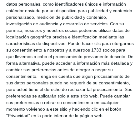
datos personales, como identificadores únicos e información
reiki iniciación síntomas
.
estándar enviada por un dispositivo para publicidad y contenido
personalizado, medición de publicidad y contenido,
- Sensibilidad repentina.
investigación de audiencia y desarrollo de servicios.
Con su
permiso, nosotros y nuestros socios podemos utilizar datos de
- Molestia en la zona de la garganta.
localización geográfica precisa e identificación mediante las
características de dispositivos. Puede hacer clic para otorgarnos
- Alteraciones en el ritmo de respiración.
su consentimiento a nosotros y a nuestros 1733 socios para
que llevemos a cabo el procesamiento previamente descrito. De
- Sed muy intensa.
forma alternativa, puede acceder a información más detallada y
cambiar sus preferencias antes de otorgar o negar su
- Necesidad de ir al baño.
consentimiento.
Tenga en cuenta que algún procesamiento de
sus datos personales puede no requerir de su consentimiento,
- Lágrimas involuntarias.
pero usted tiene el derecho de rechazar tal procesamiento. Sus
preferencias se aplicarán solo a este sitio web. Puede cambiar
- Suspiros y escalofríos.
sus preferencias o retirar su consentimiento en cualquier
momento volviendo a este sitio y haciendo clic en el botón
- Reiki visualizaciones
de diversas imágenes
"Privacidad" en la parte inferior de la página web.
mentales.
Las personas más sensibles son las que experimentan
un mayor número de sensaciones al realizar estos