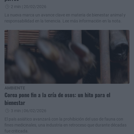
2 min
| 20/02/2026
La nueva marca un avance clave en materia de bienestar animal y
responsabilidad en la tenencia. Lee más información en la nota.
AMBIENTE
Corea pone fin a la cría de osos: un hito para el
bienestar
3 min
| 06/02/2026
El país asiático avanzará con la prohibición del uso de fauna con
fines medicinales, una industria en retroceso que durante décadas
fue criticada.