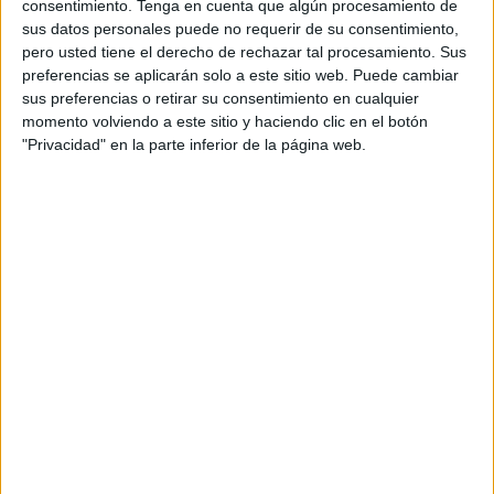
consentimiento.
Tenga en cuenta que algún procesamiento de
sus datos personales puede no requerir de su consentimiento,
AMBIENTE
pero usted tiene el derecho de rechazar tal procesamiento. Sus
¿Cómo hacer la diferencia en la lucha contra el abuso
preferencias se aplicarán solo a este sitio web. Puede cambiar
animal?: 6 acciones claves
sus preferencias o retirar su consentimiento en cualquier
momento volviendo a este sitio y haciendo clic en el botón
4 min
| 30/10/2024
"Privacidad" en la parte inferior de la página web.
Descubre formas efectivas para crear conciencia, cada acción
cuenta para contribuir a un cambio positivo. Te contamos cómo
hacerlo.
BIENESTAR
Reiki y Terapias Complementarias para el Bienestar de