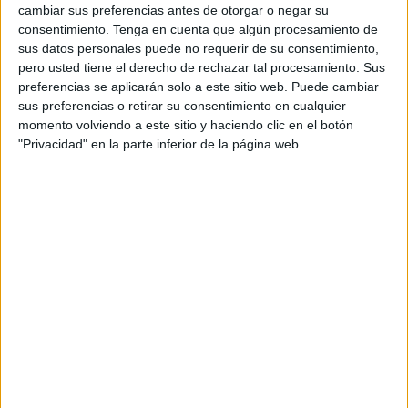
y las de California, también son apreciadas, ya que
cambiar sus preferencias antes de otorgar o negar su
ayudan a reducir la ansiedad en perros y gatos
,
consentimiento.
Tenga en cuenta que algún procesamiento de
permitiéndoles manejar mejor situaciones estresantes.
sus datos personales puede no requerir de su consentimiento,
Estas esencias son conocidas por su capacidad para
pero usted tiene el derecho de rechazar tal procesamiento. Sus
preferencias se aplicarán solo a este sitio web. Puede cambiar
armonizar los estados anímicos y ofrecer una opción
sus preferencias o retirar su consentimiento en cualquier
natural para calmar a las mascotas en momentos de
momento volviendo a este sitio y haciendo clic en el botón
agitación o cambios en el entorno.
"Privacidad" en la parte inferior de la página web.