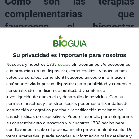
Cómo son las terapias
complementarias que
favorecen el bienestar
animal
Su privacidad es importante para nosotros
Nosotros y nuestros 1733
socios
almacenamos y/o accedemos
a información en un dispositivo, como cookies, y procesamos
El Reiki consiste en canalizar y transmitir energía
datos personales, como identificadores únicos e información
vital a través de la imposición de manos
, para
estándar enviada por un dispositivo para publicidad y contenido
canalizar energía al cuerpo del animal, lo que puede
personalizado, medición de publicidad y contenido,
ayudar a aliviar tensiones y promover la relajación,
investigación de audiencia y desarrollo de servicios.
Con su
comúnmente en perros enfermos. Aunque es posible
permiso, nosotros y nuestros socios podemos utilizar datos de
ejercerlo sobre mascotas de todas las edades (desde
localización geográfica precisa e identificación mediante las
cachorros hasta caniles viejos) que tuvieron malas
características de dispositivos. Puede hacer clic para otorgarnos
experiencias en otros lugares y son agresivos.
su consentimiento a nosotros y a nuestros 1733 socios para
que llevemos a cabo el procesamiento previamente descrito. De
Por otro lado,
las esencias florales como las de Bach
forma alternativa, puede acceder a información más detallada y