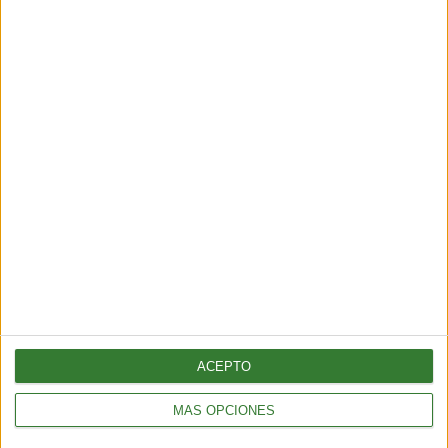
recién empieza a entender
Cargando...
ACEPTO
BIENESTAR
MÁS OPCIONES
La proteína, mucho más que un nutriente clave para el
mantenimiento de la masa muscular