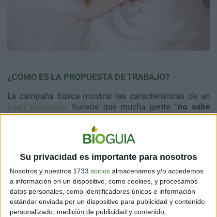
¿CÓMO ES LA PROPUESTA DE TRABAJO?
La campaña busca mostrar las características de un
buen descanso
.
Sucede que mucha gente “
no sabe
dormir”,
por lo que se busca quienes hagan contenido
para hacerlo bien. Algunos requisitos son los
siguientes:
Su privacidad es importante para nosotros
-
No basta con saber dormir, sino ser educativo:
mostrar trucos para conciliar sueño rápido, mejores
Nosotros y nuestros 1733
socios
almacenamos y/o accedemos
posturas, horarios, qué comer antes de dormir, cómo
a información en un dispositivo, como cookies, y procesamos
arreglar el lecho, etc.
datos personales, como identificadores únicos e información
estándar enviada por un dispositivo para publicidad y contenido
-
El empleado debe saber dominar las redes, grabar
personalizado, medición de publicidad y contenido,