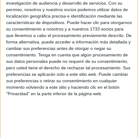
videos y escribir notas.
investigación de audiencia y desarrollo de servicios.
Con su
permiso, nosotros y nuestros socios podemos utilizar datos de
-
Aceptar compartir su momento privado de sueño,
localización geográfica precisa e identificación mediante las
como una suerte de reality que exhiba el buen gusto a
características de dispositivos. Puede hacer clic para otorgarnos
la hora de acostarse.
su consentimiento a nosotros y a nuestros 1733 socios para
que llevemos a cabo el procesamiento previamente descrito. De
forma alternativa, puede acceder a información más detallada y
cambiar sus preferencias antes de otorgar o negar su
consentimiento.
Tenga en cuenta que algún procesamiento de
sus datos personales puede no requerir de su consentimiento,
pero usted tiene el derecho de rechazar tal procesamiento. Sus
preferencias se aplicarán solo a este sitio web. Puede cambiar
sus preferencias o retirar su consentimiento en cualquier
momento volviendo a este sitio y haciendo clic en el botón
"Privacidad" en la parte inferior de la página web.
Se busca
creatividad en los dormidores
. A cambio, se
ofrece: ropa de trabajo (pijamas), flexibilidad de
horario, colchones, almohadas y ciertos productos de