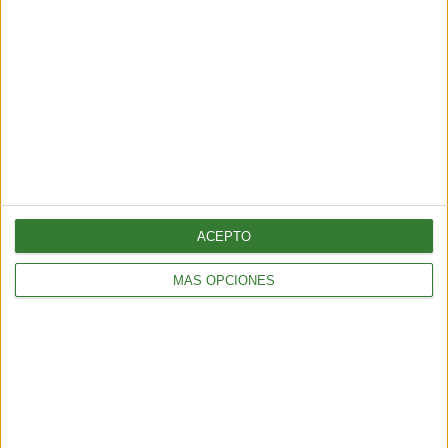
Cargando...
ACEPTO
MÁS OPCIONES
TENDENCIAS
¿Llega el fin del testeo animal? El “ratón hecho con IA” que
podría cambiar para siempre la experimentación en animales