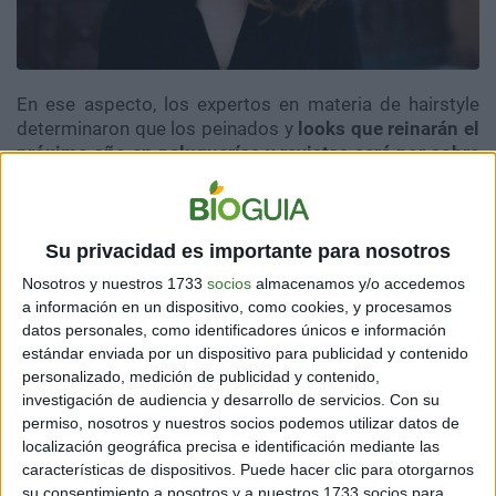
En ese aspecto, los expertos en materia de hairstyle
determinaron que los peinados y
looks que reinarán el
próximo año en peluquerías y revistas será por sobre
todo aquellos en los que el cabello corto de mujer sea
el protagonista
. Los estilos de los noventa y rasgos de
los 2000 volverán a ser tendencia.
Su privacidad es importante para nosotros
El tan exiliado volumen que muchas han querido
Nosotros y nuestros 1733
socios
almacenamos y/o accedemos
evitar de sus melenas por años y años será el
a información en un dispositivo, como cookies, y procesamos
protagonista del 2022. Cuanto más capas y volumen
datos personales, como identificadores únicos e información
tenga el cabello y cuanto más despeinado esté mejor.
estándar enviada por un dispositivo para publicidad y contenido
Pero veamos algunos estilos por los que podrás optar
personalizado, medición de publicidad y contenido,
para estar a la moda.
investigación de audiencia y desarrollo de servicios.
Con su
permiso, nosotros y nuestros socios podemos utilizar datos de
Corte Bob
localización geográfica precisa e identificación mediante las
características de dispositivos. Puede hacer clic para otorgarnos
Ya se ha visto algunos estilos similares en los últimos
su consentimiento a nosotros y a nuestros 1733 socios para