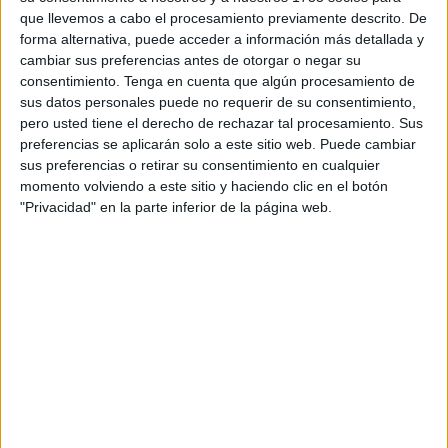
meses. Se caracteriza por situarse por
debajo de las
que llevemos a cabo el procesamiento previamente descrito. De
orejas y por encima de los hombros, hacia la
forma alternativa, puede acceder a información más detallada y
mandíbula.
Según expertos es un corte que favorece a
cambiar sus preferencias antes de otorgar o negar su
todos los rostros y que incluso rejuvenece a las
consentimiento.
Tenga en cuenta que algún procesamiento de
personas. Puede usarse con o sin flequillo, lacio o con
sus datos personales puede no requerir de su consentimiento,
ondas para brindar mayor volumen.
pero usted tiene el derecho de rechazar tal procesamiento. Sus
preferencias se aplicarán solo a este sitio web. Puede cambiar
Mini Bob
sus preferencias o retirar su consentimiento en cualquier
momento volviendo a este sitio y haciendo clic en el botón
Lógicamente por el nombre puede interpretarse que
"Privacidad" en la parte inferior de la página web.
proviene del corte detallado anteriormente. La
diferencia es que este va un poco más allá. En este
caso el
largo es por encima de la clavícula, con capas
muy sutiles
, que brindarán movimiento al look.
Raya al medio
La historia de la raya ha cambiado año a año: que al
medio, que al costado, o directamente sin. En esta
oportunidad, la raya al medio, perfectamente realizada,
vuelve a ser tendencia.
No importa si utilizas el pelo