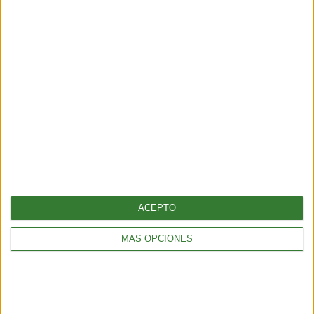
TENDENCIAS
¿Llega el fin del testeo animal? El “ratón hecho con IA” que
podría cambiar para siempre la experimentación en animales
6 min
| 2026-06-21 13:00
ACEPTO
MÁS OPCIONES