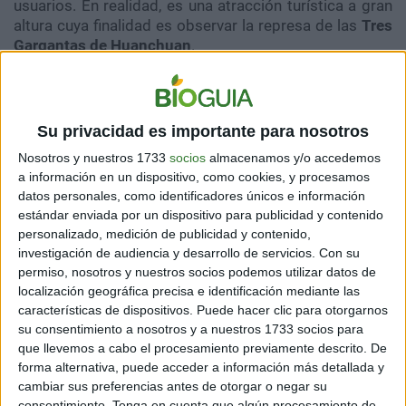
usuarios. En realidad, es una atracción turística a gran
altura cuya finalidad es observar la represa de las
Tres
Gargantas de Huanchuan
.
LOS PUENTES PARECEN ESTAR DE MODA
Su privacidad es importante para nosotros
En 2007, los chinos habían construido con anterioridad
otro puente de cristal de 430 metros de extensión en la
Nosotros y nuestros 1733
socios
almacenamos y/o accedemos
a información en un dispositivo, como cookies, y procesamos
provincia de
Guangdong
. Vemos como la nación
datos personales, como identificadores únicos e información
asiática ha demostrado alardes ingenieriles en el uso
estándar enviada por un dispositivo para publicidad y contenido
de cristal desde hace más de una década.
personalizado, medición de publicidad y contenido,
investigación de audiencia y desarrollo de servicios.
Con su
Otro caso interesante es Suiza. En este país europeo
permiso, nosotros y nuestros socios podemos utilizar datos de
se construye, durante el 2017, el
puente colgante
localización geográfica precisa e identificación mediante las
peatonal más largo del mundo
.
Se trata de una
características de dispositivos. Puede hacer clic para otorgarnos
pasarela estrecha y colgante, que
atraviesa los Alpes y
su consentimiento a nosotros y a nuestros 1733 socios para
es un deleite para los amantes de los paisajes
que llevemos a cabo el procesamiento previamente descrito. De
montañosos
.
forma alternativa, puede acceder a información más detallada y
cambiar sus preferencias antes de otorgar o negar su
consentimiento.
Tenga en cuenta que algún procesamiento de