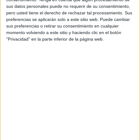
sus datos personales puede no requerir de su consentimiento,
pero usted tiene el derecho de rechazar tal procesamiento. Sus
preferencias se aplicarán solo a este sitio web. Puede cambiar
sus preferencias o retirar su consentimiento en cualquier
momento volviendo a este sitio y haciendo clic en el botón
"Privacidad" en la parte inferior de la página web.
Igualmente, en muchas urbes se combina el
diseño de
puentes con nuevas modalidades de transporte
urbano
. De hecho, se afirma que
las ciudades deberían
invertir en increíbles puentes para bicicletas
;
minimizando así tanto el tráfico como la
contaminación.