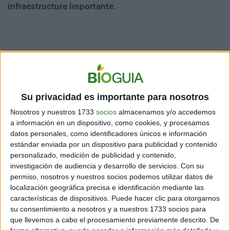
infraestructura importante
.
Su privacidad es importante para nosotros
Nosotros y nuestros 1733
socios
almacenamos y/o accedemos
a información en un dispositivo, como cookies, y procesamos
datos personales, como identificadores únicos e información
estándar enviada por un dispositivo para publicidad y contenido
personalizado, medición de publicidad y contenido,
Los interceptores, que son lanzados verticalmente, ya
investigación de audiencia y desarrollo de servicios.
Con su
sea desde una unidad móvil o desde un sitio de
permiso, nosotros y nuestros socios podemos utilizar datos de
lanzamiento fijo, están diseñados para detonar el
localización geográfica precisa e identificación mediante las
cohete enemigo en pleno vuelo, provocando
características de dispositivos. Puede hacer clic para otorgarnos
explosiones en el cielo, que durante los recientes
su consentimiento a nosotros y a nuestros 1733 socios para
conflictos entre israelíes y palestinos suelen venir
que llevemos a cabo el procesamiento previamente descrito. De
acompañadas de sirenas de advertencia para la