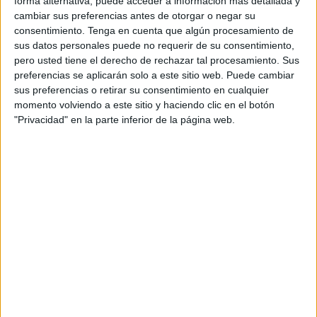
forma alternativa, puede acceder a información más detallada y
población.
cambiar sus preferencias antes de otorgar o negar su
consentimiento.
Tenga en cuenta que algún procesamiento de
También te puede interesar:
¿Por qué tantas naciones
sus datos personales puede no requerir de su consentimiento,
se disputan Jerusalén?
pero usted tiene el derecho de rechazar tal procesamiento. Sus
preferencias se aplicarán solo a este sitio web. Puede cambiar
sus preferencias o retirar su consentimiento en cualquier
momento volviendo a este sitio y haciendo clic en el botón
"Privacidad" en la parte inferior de la página web.
¿CÓMO LO VIVEN LOS ISRAELITAS?