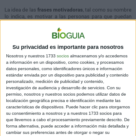
La idea de las
frases motivadoras
, tal como su nombre
lo indica, es motivar a las personas para que puedan
cumplir cualquier meta que se propongan. Se trata de
frases de
superación personal que aportan un punto de
vista muy diferente al que puedas tener. Lo que
beneficia mucho en lo que respecta al bienestar y
Su privacidad es importante para nosotros
permite mejorar tu vida de una forma muy significativa.
Nosotros y nuestros 1733
socios
almacenamos y/o accedemos
Hay que tener presente que, existe una cantidad casi
a información en un dispositivo, como cookies, y procesamos
infinita de
datos personales, como identificadores únicos e información
frases motivadoras
que pueden ayudarte en
estándar enviada por un dispositivo para publicidad y contenido
momentos muy específicos de tu vida. Solamente,
personalizado, medición de publicidad y contenido,
tienes que escoger alguna que se adapte a lo que
investigación de audiencia y desarrollo de servicios.
Con su
sientes o necesitas en un determinado momento.
permiso, nosotros y nuestros socios podemos utilizar datos de
Estas frases tienen mucho poder, pero es necesario
localización geográfica precisa e identificación mediante las
que tengas mucha fe y creas en que todo es posible,
características de dispositivos. Puede hacer clic para otorgarnos
siempre y cuando se desee.
su consentimiento a nosotros y a nuestros 1733 socios para
que llevemos a cabo el procesamiento previamente descrito. De
forma alternativa, puede acceder a información más detallada y
cambiar sus preferencias antes de otorgar o negar su