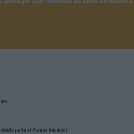
e proteger 250 millones de años de historia
leza
entable junto al Parque Nacional