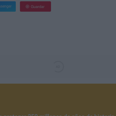
Guardar
senger