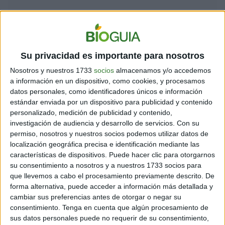
Su privacidad es importante para nosotros
1) Poner los plátanos en la licuadora seguido por las bayas
congeladas y mezclar hasta que quede una mezcla homogénea.2)
Nosotros y nuestros 1733
socios
almacenamos y/o accedemos
Extender la mezcla uniformemente en un recipiente redondo. Este
a información en un dispositivo, como cookies, y procesamos
recipiente debería ser un poco más pequeño que el segundo que
utilizarás para la parte de arriba.3) Congélalo hasta que quede
datos personales, como identificadores únicos e información
sólido.
estándar enviada por un dispositivo para publicidad y contenido
personalizado, medición de publicidad y contenido,
Para la capa de crema
4) Mezcla todos los ingredientes hasta que
quede homogéneo. Agrega la menor cantidad de agua posible o
investigación de audiencia y desarrollo de servicios.
Con su
incluso nada si puedes evitarla. Cuanta menos cantidad de agua
permiso, nosotros y nuestros socios podemos utilizar datos de
utilizas, más cremosa será la mezcla.
localización geográfica precisa e identificación mediante las
5) Utilizando el molde de mayor tamaño, coloque la capa rosa
características de dispositivos. Puede hacer clic para otorgarnos
congelada en el interior y luego vierte la crema recubriendo la capa
su consentimiento a nosotros y a nuestros 1733 socios para
rosa por completo.6) Congela hasta que quede sólido y después
que llevemos a cabo el procesamiento previamente descrito. De
decora a gusto tanto con menta como con bayas.7) Una vez que
hayas disfrutado de esta riquísima torta, puedes volver a guardarla
forma alternativa, puede acceder a información más detallada y
en el congelador.
cambiar sus preferencias antes de otorgar o negar su
consentimiento.
Tenga en cuenta que algún procesamiento de
* Si no tienes dos recipientes de diferente tamaño, no es problema.
Puedes hacer la parte inferior y simplemente agregar la capa de
sus datos personales puede no requerir de su consentimiento,