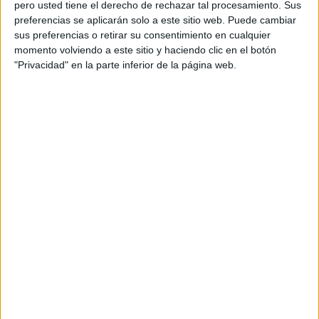
crema al mismo recipiente.
pero usted tiene el derecho de rechazar tal procesamiento. Sus
preferencias se aplicarán solo a este sitio web. Puede cambiar
sus preferencias o retirar su consentimiento en cualquier
Fuente:
http://www.thisrawsomeveganlife.com
momento volviendo a este sitio y haciendo clic en el botón
"Privacidad" en la parte inferior de la página web.
Comparte en redes sociales:
Guardar
Etiquetas:
DIY
veganismo
SUSCRÍBETE AL NEWSLETTER Y
SÉ PARTE DEL CAMBIO