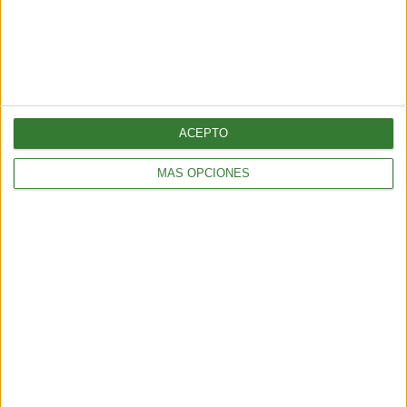
ACEPTO
MÁS OPCIONES
ALIMENTACIÓN
Cheesecake de kiwi: la receta que vas a querer repetir
3 min
| 2025-11-05 13:29