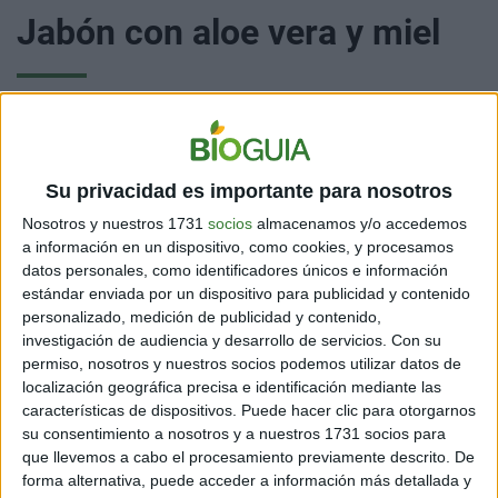
Jabón con aloe vera y miel
Esta receta de jabón para uso diario es sencilla y los
ingredientes son muy beneficiosos para el cuidado de
Su privacidad es importante para nosotros
la piel, pero puedes optar por combinar las sustancias
Nosotros y nuestros 1731
socios
almacenamos y/o accedemos
cuyas fragancias, colores y propiedades más te
a información en un dispositivo, como cookies, y procesamos
gusten.
datos personales, como identificadores únicos e información
estándar enviada por un dispositivo para publicidad y contenido
¿Qué necesitas?
personalizado, medición de publicidad y contenido,
investigación de audiencia y desarrollo de servicios.
Con su
Pulpa de cuatro ramas de Sábila o Aloe Vera.
permiso, nosotros y nuestros socios podemos utilizar datos de
localización geográfica precisa e identificación mediante las
2 pastillas de jabón de glicerina de 250 gramos.
características de dispositivos. Puede hacer clic para otorgarnos
su consentimiento a nosotros y a nuestros 1731 socios para
4 cucharadas soperas de miel.
que llevemos a cabo el procesamiento previamente descrito. De
forma alternativa, puede acceder a información más detallada y
100 ml de aceite de oliva.