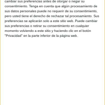
cambiar sus preferencias antes de otorgar o negar su
consentimiento.
Tenga en cuenta que algún procesamiento de
Ralladura de un limón.
sus datos personales puede no requerir de su consentimiento,
pero usted tiene el derecho de rechazar tal procesamiento. Sus
Un bol de cristal.
preferencias se aplicarán solo a este sitio web. Puede cambiar
sus preferencias o retirar su consentimiento en cualquier
Batidora.
momento volviendo a este sitio y haciendo clic en el botón
"Privacidad" en la parte inferior de la página web.
Preparación
Derretir las pastillas de glicerina y colocarlas en el
bol de cristal.
A continuación, colocar la pulpa o aloe vera en el
interior del bol junto con las cuatro cucharadas de
miel y la ralladura de limón.
Calentar el aceite de oliva hasta que esté tibio.
Revolver la mezcla con ayuda de la batidora.
Mientras, introducir el aceite tibio a la preparación.