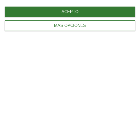
ACEPTO
MÁS OPCIONES
AMBIENTE
¿Es posible convertir la noche en día? El polémico proyecto que
busca iluminar la Tierra desde el espacio
6 min
| 2026-07-25 13:00